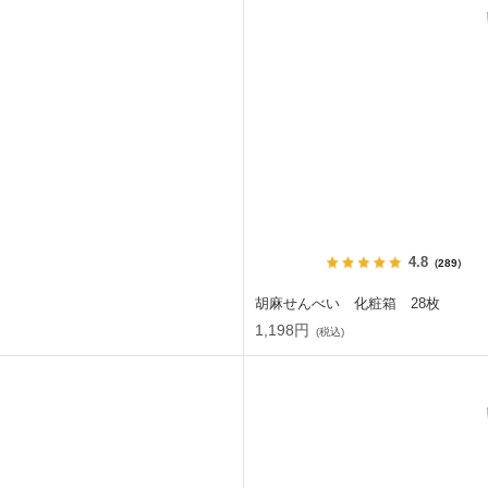
4.8
（289）
胡麻せんべい 化粧箱 28枚
1,198円
(税込)