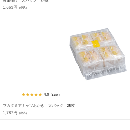
黄金揚げ 大パック 24枚
1,663円
(税込)
4.9
（1147）
マカダミアナッツおかき 大パック 28枚
1,787円
(税込)