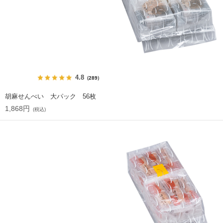
4.8
（289）
胡麻せんべい 大パック 56枚
1,868円
(税込)