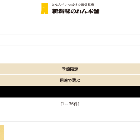
季節限定
用途で選ぶ
[1～36件]