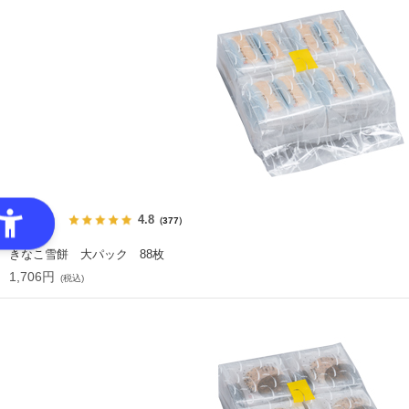
4.8
（377）
きなこ雪餅 大パック 88枚
1,706円
(税込)