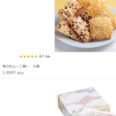
4.7
（70）
味のれん～二極～ 小箱
1,350円
(税込)