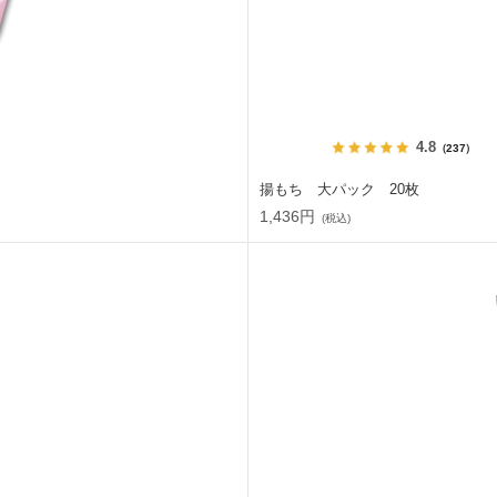
4.8
（237）
揚もち 大パック 20枚
1,436円
(税込)