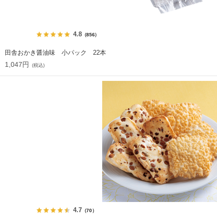
4.8
（856）
田舎おかき醤油味 小パック 22本
1,047円
(税込)
4.7
（70）