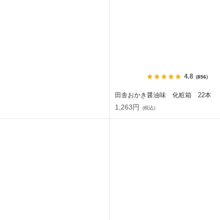
4.8
（856）
田舎おかき醤油味 化粧箱 22本
1,263円
(税込)