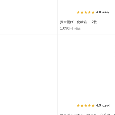
4.8
（664）
黄金揚げ 化粧箱 12枚
1,090円
(税込)
4.9
（1147）