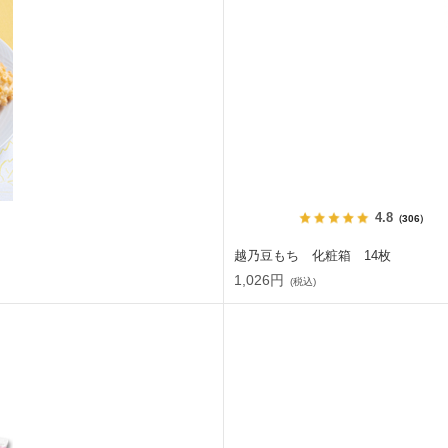
4.8
（306）
越乃豆もち 化粧箱 14枚
1,026円
(税込)