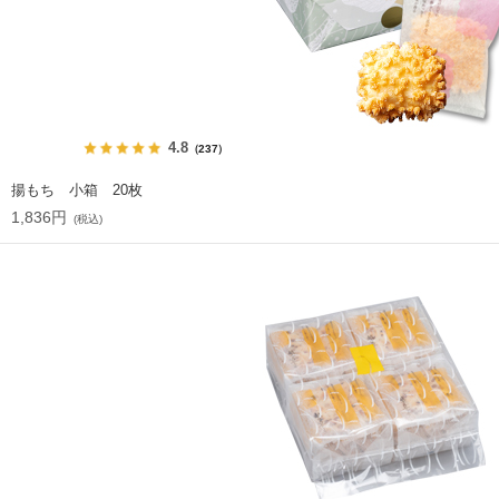
4.8
（237）
揚もち 小箱 20枚
1,836円
(税込)