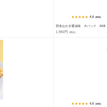
4.8
（856）
田舎おかき醤油味 大パック 44本
1,992円
(税込)
4.8
（306）