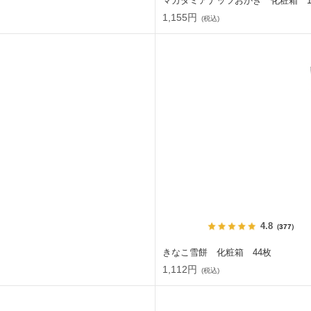
マカダミアナッツおかき 化粧箱 1
1,155円
(税込)
4.8
（377）
きなこ雪餅 化粧箱 44枚
1,112円
(税込)