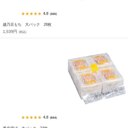
4.8
（306）
越乃豆もち 大パック 28枚
1,539円
(税込)
4.8
（664）