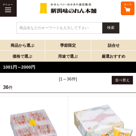
商品名などのキーワードを入力して下さい
商品から選ぶ
季節限定
詰合せ
価格で選ぶ
用途で選ぶ
厳選おすすめ
1001円～2000円
[1～36件]
並べ替え
36
件