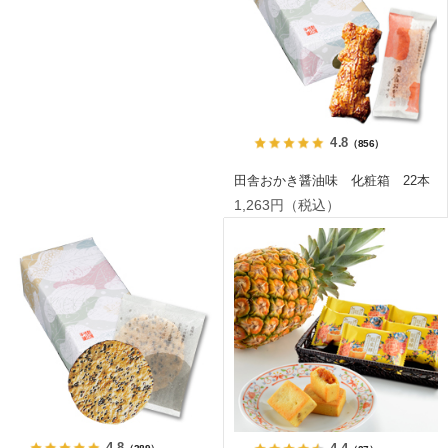
4.8
（856）
田舎おかき醤油味 化粧箱 22本
1,263円（税込）
4.8
4.4