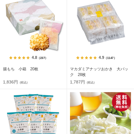
4.8
4.9
（237）
（1147）
揚もち 小箱 20枚
マカダミアナッツおかき 大パッ
ク 28枚
1,836円
1,787円
(税込)
(税込)