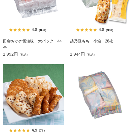
4.8
4.8
（856）
（306）
田舎おかき醤油味 大パック 44
越乃豆もち 小箱 28枚
本
1,992円
1,944円
(税込)
(税込)
4.9
（74）