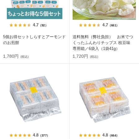
4.7
4.7
（92）
（661）
5個お得セットしらすとアーモンド
送料無料（弊社負担） お米でつ
のお煎餅
くったふんわりチップス 枝豆味
専用箱／6袋入（1袋41g）
1,780円
1,720円
(税込)
(税込)
4.8
4.8
（377）
（664）