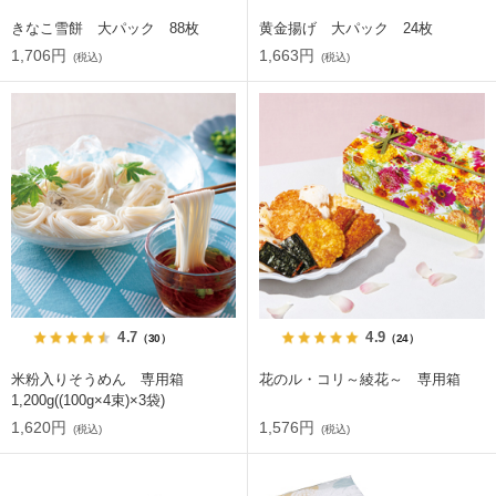
きなこ雪餅 大パック 88枚
黄金揚げ 大パック 24枚
1,706円
1,663円
(税込)
(税込)
4.7
4.9
（30）
（24）
米粉入りそうめん 専用箱
花のル・コリ～綾花～ 専用箱
1,200g((100g×4束)×3袋)
1,620円
1,576円
(税込)
(税込)