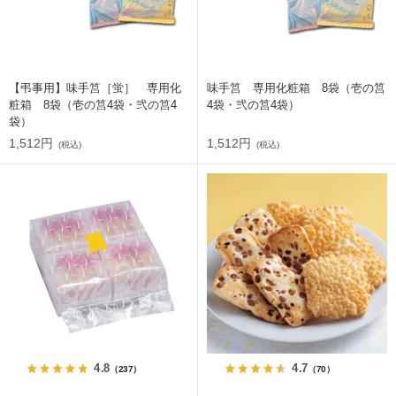
【弔事用】味手筥［蛍］ 専用化
味手筥 専用化粧箱 8袋（壱の筥
粧箱 8袋（壱の筥4袋・弐の筥4
4袋・弐の筥4袋）
袋）
1,512円
1,512円
(税込)
(税込)
4.8
4.7
（237）
（70）