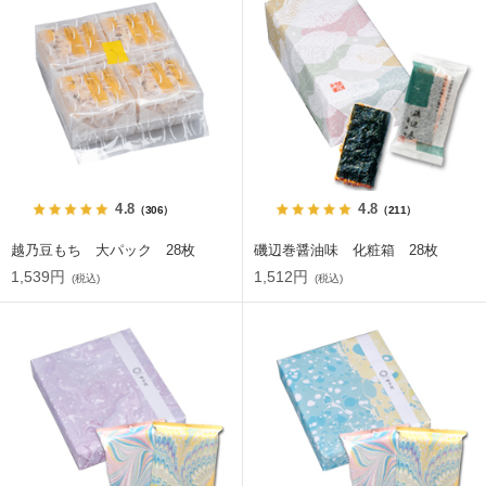
4.8
4.8
（306）
（211）
越乃豆もち 大パック 28枚
磯辺巻醤油味 化粧箱 28枚
1,539円
1,512円
(税込)
(税込)