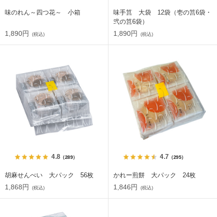
味のれん～四つ花～ 小箱
味手筥 大袋 12袋（壱の筥6袋・
弐の筥6袋）
1,890円
1,890円
(税込)
(税込)
4.8
4.7
（289）
（295）
胡麻せんべい 大パック 56枚
かれー煎餅 大パック 24枚
1,868円
1,846円
(税込)
(税込)