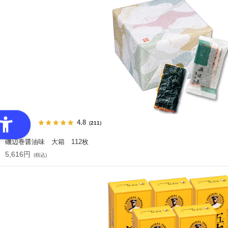
4.8
（211）
磯辺巻醤油味 大箱 112枚
5,616円
(税込)