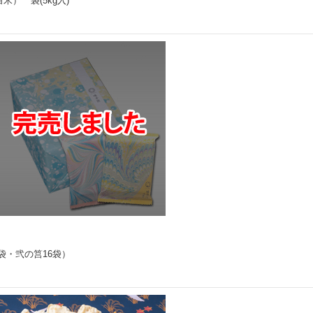
） 袋(5kg入)
袋・弐の筥16袋）