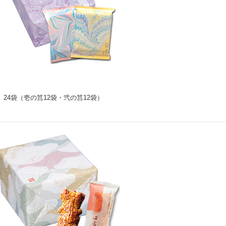
24袋（壱の筥12袋・弐の筥12袋）