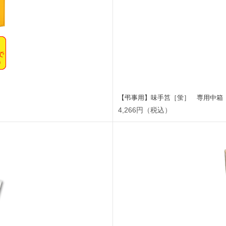
【弔事用】味手筥［蛍］ 専用中箱 
4,266円（税込）