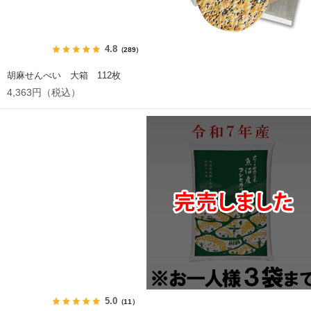
4.8
（289）
胡麻せんべい 大箱 112枚
4,363円（税込）
5.0
（11）