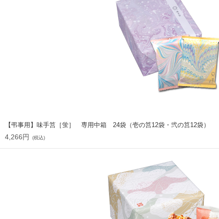
【弔事用】味手筥［蛍］ 専用中箱 24袋（壱の筥12袋・弐の筥12袋）
4,266円
(税込)