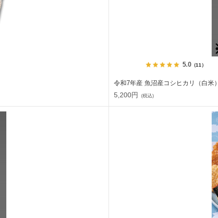
5.0
（11）
令和7年産 魚沼産コシヒカリ（白米） 
5,200円
(税込)