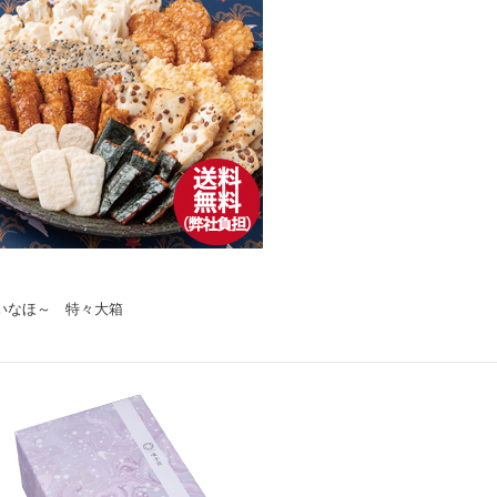
いなほ～ 特々大箱