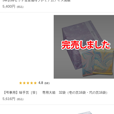
5本お得セット雪室珈琲プレミアムアイス無糖
5,400円
(税込)
4.8
（12）
【弔事用】味手筥［蛍］ 専用大箱 32袋（壱の筥16袋・弐の筥16袋）
5,616円
(税込)