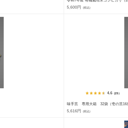
令和7年産 有機栽培米コシヒカリ（白米
5,600円
(税込)
4.6
（25）
味手筥 専用大箱 32袋（壱の筥16
5,616円
(税込)