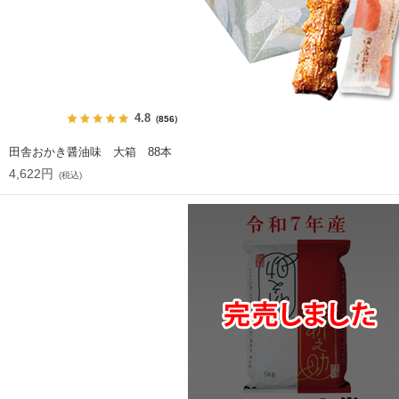
4.8
（856）
田舎おかき醤油味 大箱 88本
4,622円
(税込)