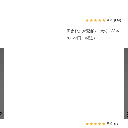
4.8
（856）
田舎おかき醤油味 大箱 88本
4,622円（税込）
5.0
（3）