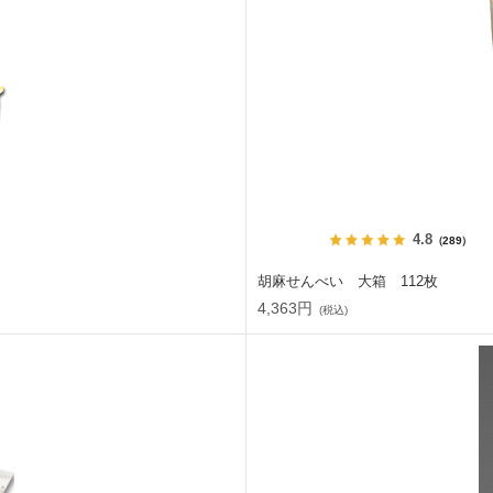
4.8
（289）
胡麻せんべい 大箱 112枚
4,363円
(税込)