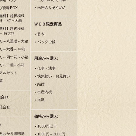
満足パック
米粉入りそうめん
ぴ夏味BOX
無料】越後模様
ほ～ 特々大箱
ＷＥＢ限定商品
無料】越後模様
～ 特大箱
香木
ん～八重咲～大箱
パックご飯
ん～六香～ 中箱
ん～四つ花～小箱
用途から選ぶ
ん～二極～小箱
仏事・法事
アルセット
快気祝い・お見舞い
菓
結婚
出産内祝
詰合せ
退職
詰合せ
価格から選ぶ
品
1000円以下
ろおかき味噌味
1001円～2000円