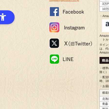
niigata@ajinoren.co.jp
3万
10
・Amaz
Ama
トカ
※イン
は、代
Amaz
・標準
除く）
・配送
時、1
・お届
都道
北海
青森