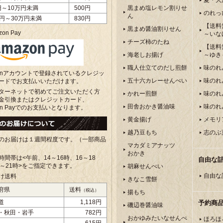
夏・大
円～10万円未満
500円
黒まめ塩レモン割りせ
のれっ
ん
万円～30万円未満
830円
【送料
黒まめ醤油割りせん
on Pay
～いな
チーズ柿のたね
【送料
海老しお揚げ
～ゆき
職人仕立てのだし煎餅
味のれ
zonアカウントで登録されているクレジッ
五十六カレーせんべい
味のれ
ードでお支払いいただけます。
ターネットで初めてご注文いただく方
かれー煎餅
味のれ
金引換またはクレジットカード、
田舎おかき醤油味
味のれ
on Payでのお支払いとなります。
黄金揚げ
メモリ
越乃豆もち
志のぶ
のお届けは１週間程度です。（一部商品
マカダミアナッツ
おかき
時間帯は<午前、
14～16時、16～18
自由な
8～21時>をご指定できます。
胡麻せんべい
自由な
け送料
きなこ雪餅
府県
送料
（税込）
揚もち
道
1,118円
予約商
磯辺巻醤油味
・秋田・岩手
782円
おかゆみたいなせんべ
ほろほ