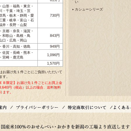
615円
い
・山形・福島・東京・
カシューシリーズ
川・千葉・埼玉・茨
群馬・栃木・静岡・愛
730円
三重・岐阜・富山・石
福井・長野・山梨
・京都・奈良・滋賀・
・和歌山・島根・鳥
843円
山口・広島・岡山
・香川・高知・徳島
949円
・佐賀・長崎・熊本・
1,096円
・宮崎・鹿児島
1,570円
はお届け先１件ごとにご負担いただいて
ます。
ＥＢ限定】お届け先１件ごとにお買上金
8,640円（税込）以上の場合、送料無料
ります。