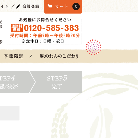
0
そ
様
索