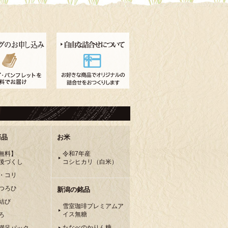
商品
お米
無料】
令和7年産
後づくし
コシヒカリ（白米）
・コリ
つろひ
新潟の銘品
結び
雪室珈琲プレミアムア
イス無糖
ろ
たなべのかりん糖