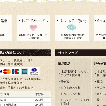
ジットカード決済〔一括〕
単品商品
詰合せ
数料：弊本舗負担）
【送料無料】ふんわり
【送料
チップス枝豆味
夏・越
ビニエンスストア、郵便局[後払い]
味手筥
花のル
数料：弊本舗負担）
えだまめあられ
季のう
引換（手数料：お客様負担）
もろこしあられ
えちご
代+送料
手数料
円未満
270円
しらすとアーモンドの
夏ごこ
お煎餅
円～3万円未満
340円