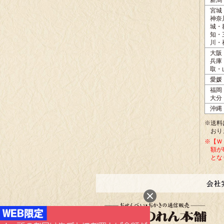
新潟
宮城
神奈
城・
知・
川・
大阪
兵庫
取・
愛媛
福岡
大分
沖縄
※送料
おり
※【Ｗ
額が
とな