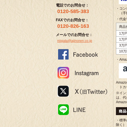
電話でのお問合せ：
・コン
0120-585-383
（手
・代金
FAXでのお問合せ：
0120-826-163
商品
1万
メールでのお問合せ：
1万
niigata@ajinoren.co.jp
3万
10
・Amaz
Ama
トカ
※イン
は、代
Amaz
・標準
除く）