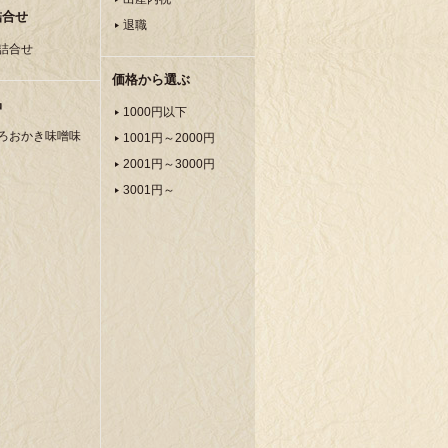
詰合せ
退職
詰合せ
価格から選ぶ
品
1000円以下
ろおかき味噌味
1001円～2000円
2001円～3000円
3001円～