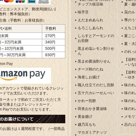
チップス枝豆味
夏・越
ビニエンスストア、郵便局[後払い]
味手筥
花のル
数料：弊本舗負担）
えだまめあられ
季のう
引換（手数料：お客様負担）
もろこしあられ
えちご
代+送料
手数料
円未満
270円
しらすとアーモンドの
夏ごこ
お煎餅
円～3万円未満
340円
夏・大
円～10万円未満
500円
黒まめ塩レモン割りせ
のれっ
ん
万円～30万円未満
830円
【送料
黒まめ醤油割りせん
on Pay
～いな
チーズ柿のたね
【送料
海老しお揚げ
～ゆき
職人仕立てのだし煎餅
味のれ
zonアカウントで登録されているクレジッ
五十六カレーせんべい
味のれ
ードでお支払いいただけます。
ターネットで初めてご注文いただく方
かれー煎餅
味のれ
金引換またはクレジットカード、
田舎おかき醤油味
味のれ
on Payでのお支払いとなります。
黄金揚げ
メモリ
越乃豆もち
志のぶ
のお届けは１週間程度です。（一部商品
マカダミアナッツ