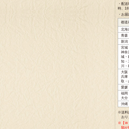
・配送
時、1
・お届
都道
北海
青森
新潟
宮城
神奈
城・
知・
川・
大阪
兵庫
取・
愛媛
福岡
大分
沖縄
※送料
おり
※【Ｗ
額が