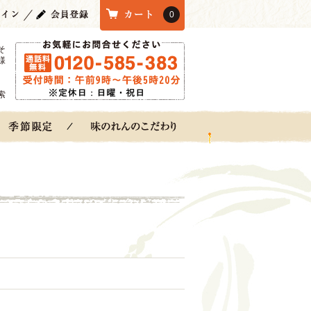
0
そ
様
索