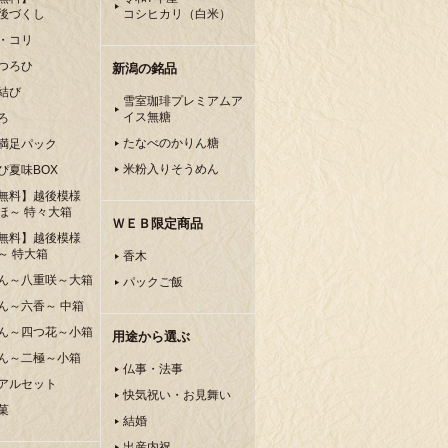
後づくし
コシヒカリ（白米）
・コリ
つろひ
新潟の銘品
結び
雪室珈琲プレミアムア
イス無糖
ろ
たなべのかりん糖
満足パック
米粉入りそうめん
ぴ夏味BOX
無料】越後模様
ほ～ 特々大箱
ＷＥＢ限定商品
無料】越後模様
～ 特大箱
香木
ん～八重咲～大箱
パックご飯
ん～六香～ 中箱
ん～四つ花～小箱
用途から選ぶ
ん～二極～小箱
仏事・法事
アルセット
快気祝い・お見舞い
菓
結婚
出産内祝