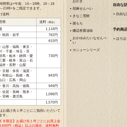
おかき
時間帯は<午前、
14～16時、16～18
自由な
8～21時>をご指定できます。
胡麻せんべい
自由な
け送料
きなこ雪餅
府県
送料
（税込）
揚もち
道
1,118円
予約商
磯辺巻醤油味
・秋田・岩手
782円
おかゆみたいなせんべ
ほろほ
615円
い
・山形・福島・東京・
カシューシリーズ
川・千葉・埼玉・茨
群馬・栃木・静岡・愛
730円
三重・岐阜・富山・石
福井・長野・山梨
・京都・奈良・滋賀・
・和歌山・島根・鳥
843円
山口・広島・岡山
・香川・高知・徳島
949円
・佐賀・長崎・熊本・
1,096円
・宮崎・鹿児島
1,570円
はお届け先１件ごとにご負担いただいて
ます。
ＥＢ限定】お届け先１件ごとにお買上金
8,640円（税込）以上の場合、送料無料