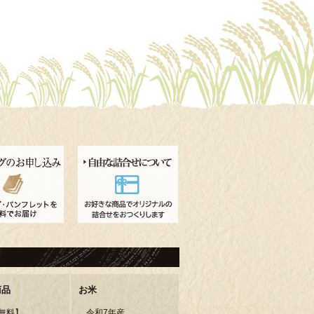
商品
お米
無料】
令和7年産