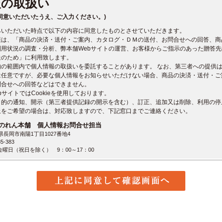
報の取扱い
同意いただいたうえ、ご入力ください。)
みいただいた時点で以下の内容に同意したものとさせていただきます。
報は、「商品の決済・送付・ご案内、カタログ・ＤＭの送付、お問合せへの回答、商
利用状況の調査・分析、弊本舗Webサイトの運営、お客様からご指示のあった贈答
送のため」に利用致します。
的の範囲内で個人情報の取扱いを委託することがあります。 なお、第三者への提供
は任意ですが、必要な個人情報をお知らせいただけない場合、商品の決済・送付・ご
問合せへの回答などはできません。
bサイトではCookieを使用しております。
目的の通知、開示（第三者提供記録の開示を含む）、訂正、追加又は削除、利用の停
止をご希望の場合は、対応致しますので、下記窓口までご連絡ください。
のれん本舗 個人情報お問合せ担当
潟県長岡市南陽1丁目1027番地4
5-383
曜日（祝日を除く） 9：00～17：00