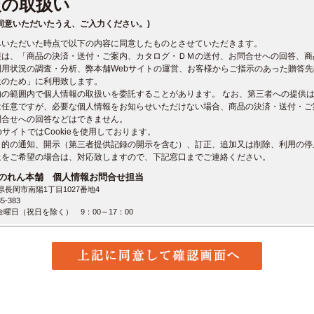
報の取扱い
同意いただいたうえ、ご入力ください。)
みいただいた時点で以下の内容に同意したものとさせていただきます。
報は、「商品の決済・送付・ご案内、カタログ・ＤＭの送付、お問合せへの回答、商
利用状況の調査・分析、弊本舗Webサイトの運営、お客様からご指示のあった贈答
送のため」に利用致します。
的の範囲内で個人情報の取扱いを委託することがあります。 なお、第三者への提供
は任意ですが、必要な個人情報をお知らせいただけない場合、商品の決済・送付・ご
問合せへの回答などはできません。
bサイトではCookieを使用しております。
目的の通知、開示（第三者提供記録の開示を含む）、訂正、追加又は削除、利用の停
止をご希望の場合は、対応致しますので、下記窓口までご連絡ください。
のれん本舗 個人情報お問合せ担当
潟県長岡市南陽1丁目1027番地4
5-383
曜日（祝日を除く） 9：00～17：00