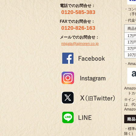
電話でのお問合せ：
・コン
0120-585-383
（手
・代金
FAXでのお問合せ：
0120-826-163
商品
1万
メールでのお問合せ：
1万
niigata@ajinoren.co.jp
3万
10
・Amaz
Ama
トカ
※イン
は、代
Amaz
・標準
除く）