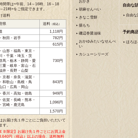
おかき
時間帯は<午前、
14～16時、16～18
自由な
8～21時>をご指定できます。
胡麻せんべい
自由な
け送料
きなこ雪餅
府県
送料
（税込）
揚もち
道
1,118円
予約商
磯辺巻醤油味
・秋田・岩手
782円
おかゆみたいなせんべ
ほろほ
615円
い
・山形・福島・東京・
カシューシリーズ
川・千葉・埼玉・茨
群馬・栃木・静岡・愛
730円
三重・岐阜・富山・石
福井・長野・山梨
・京都・奈良・滋賀・
・和歌山・島根・鳥
843円
山口・広島・岡山
・香川・高知・徳島
949円
・佐賀・長崎・熊本・
1,096円
・宮崎・鹿児島
1,570円
はお届け先１件ごとにご負担いただいて
ます。
ＥＢ限定】お届け先１件ごとにお買上金
8,640円（税込）以上の場合、送料無料