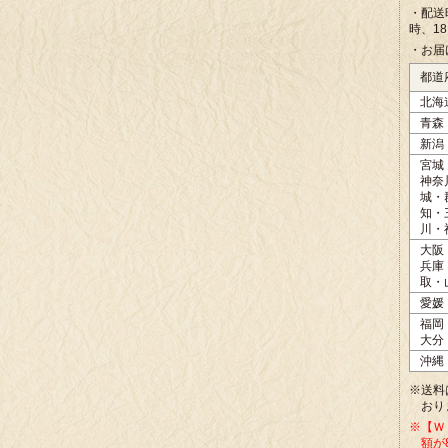
・配送
時、1
・お届
都道
北海
青森
新潟
宮城
神奈
城・
知・
川・
大阪
兵庫
取・
愛媛
福岡
大分
沖縄
※送料
おり
※【Ｗ
額が