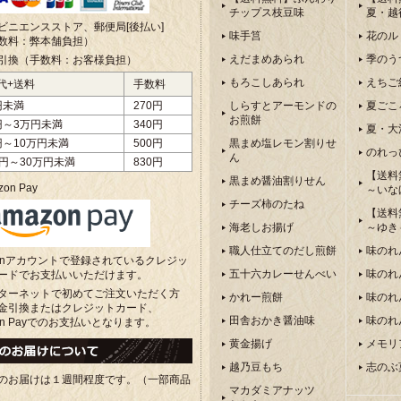
チップス枝豆味
夏・越
ビニエンスストア、郵便局[後払い]
味手筥
花のル
数料：弊本舗負担）
えだまめあられ
季のう
引換（手数料：お客様負担）
もろこしあられ
えちご
代+送料
手数料
円未満
270円
しらすとアーモンドの
夏ごこ
お煎餅
円～3万円未満
340円
夏・大
円～10万円未満
500円
黒まめ塩レモン割りせ
のれっ
ん
万円～30万円未満
830円
【送料
黒まめ醤油割りせん
on Pay
～いな
チーズ柿のたね
【送料
海老しお揚げ
～ゆき
職人仕立てのだし煎餅
味のれ
zonアカウントで登録されているクレジッ
五十六カレーせんべい
味のれ
ードでお支払いいただけます。
ターネットで初めてご注文いただく方
かれー煎餅
味のれ
金引換またはクレジットカード、
田舎おかき醤油味
味のれ
on Payでのお支払いとなります。
黄金揚げ
メモリ
越乃豆もち
志のぶ
のお届けは１週間程度です。（一部商品
マカダミアナッツ