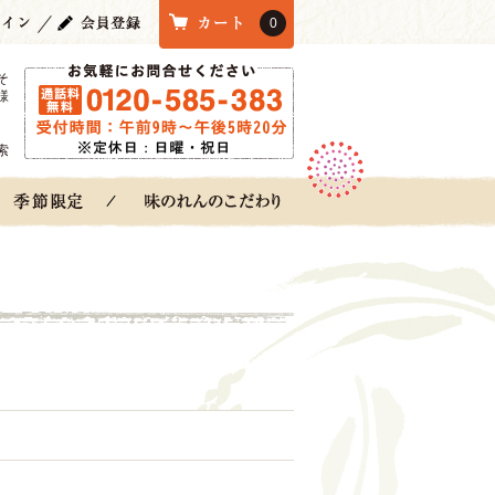
0
そ
様
索