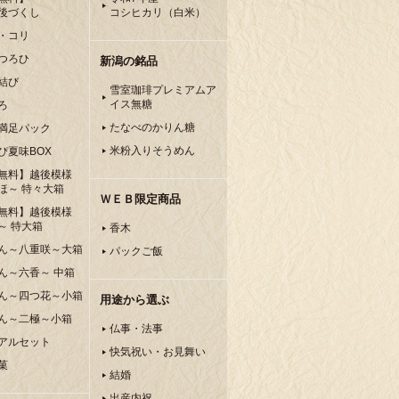
後づくし
コシヒカリ（白米）
・コリ
つろひ
新潟の銘品
結び
雪室珈琲プレミアムア
イス無糖
ろ
たなべのかりん糖
満足パック
米粉入りそうめん
ぴ夏味BOX
無料】越後模様
ほ～ 特々大箱
ＷＥＢ限定商品
無料】越後模様
～ 特大箱
香木
ん～八重咲～大箱
パックご飯
ん～六香～ 中箱
ん～四つ花～小箱
用途から選ぶ
ん～二極～小箱
仏事・法事
アルセット
快気祝い・お見舞い
菓
結婚
出産内祝