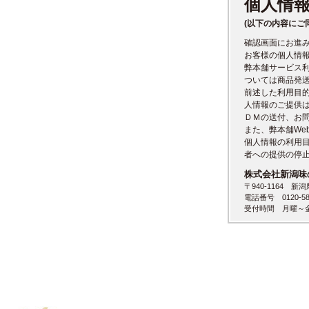
個人情
(以下の内容にご
確認画面にお進
お客様の個人情
弊本舗サービス
ついては商品発
前述した利用目
人情報のご提供
ＤＭの送付、お
また、弊本舗We
個人情報の利用
者への提供の停
株式会社新潟味
〒940-1164 新
電話番号 0120-58
受付時間 月曜～金