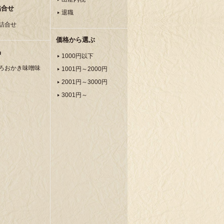
詰合せ
退職
詰合せ
価格から選ぶ
品
1000円以下
ろおかき味噌味
1001円～2000円
2001円～3000円
3001円～