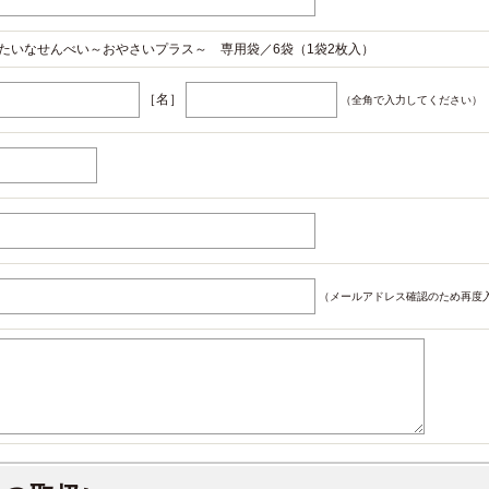
たいなせんべい～おやさいプラス～ 専用袋／6袋（1袋2枚入）
［名］
（全角で入力してください）
（メールアドレス確認のため再度入