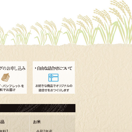
商品
お米
無料】
令和7年産