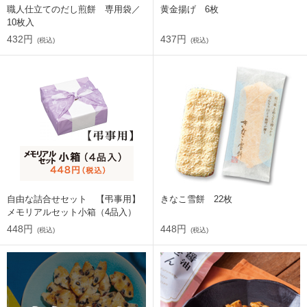
職人仕立てのだし煎餅 専用袋／
黄金揚げ 6枚
10枚入
432円
437円
(税込)
(税込)
自由な詰合せセット 【弔事用】
きなこ雪餅 22枚
メモリアルセット小箱（4品入）
448円
448円
(税込)
(税込)