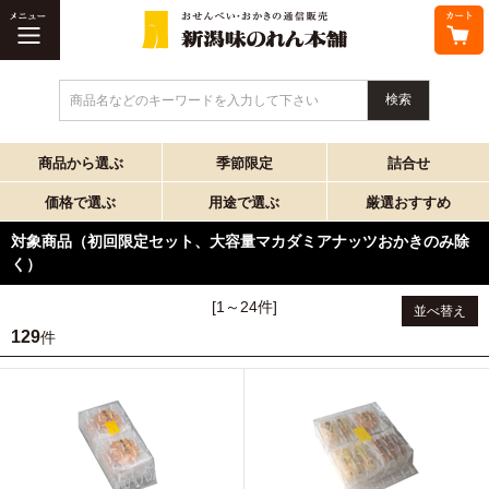
商品名などのキーワードを入力して下さい
商品から選ぶ
季節限定
詰合せ
価格で選ぶ
用途で選ぶ
厳選おすすめ
対象商品（初回限定セット、大容量マカダミアナッツおかきのみ除
く）
[1～24件]
並べ替え
129
件