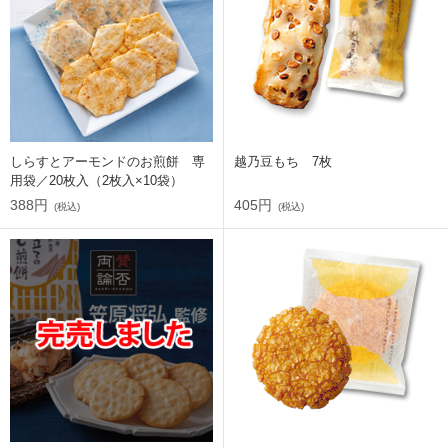
しらすとアーモンドのお煎餅 専
越乃豆もち 7枚
用袋／20枚入（2枚入×10袋）
388円
405円
(税込)
(税込)