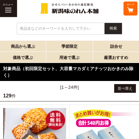
商品名などのキーワードを入力して下さい
商品から選ぶ
季節限定
詰合せ
価格で選ぶ
用途で選ぶ
厳選おすすめ
対象商品（初回限定セット、大容量マカダミアナッツおかきのみ除
く）
[1～24件]
並べ替え
129
件