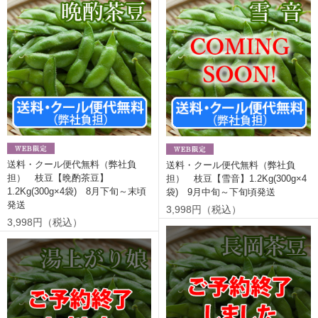
送料・クール便代無料（弊社負
送料・クール便代無料（弊社負
担） 枝豆【晩酌茶豆】
担） 枝豆【雪音】1.2Kg(300g×4
1.2Kg(300g×4袋) 8月下旬～末頃
袋) 9月中旬～下旬頃発送
発送
3,998円（税込）
3,998円（税込）