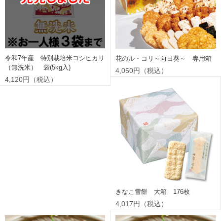
令和7年産 特別栽培米コシヒカリ
花のル・コリ～向日葵～ 専用箱
（無洗米） 袋(5kg入)
4,050円（税込）
4,120円（税込）
きなこ雪餅 大箱 176枚
4,017円（税込）