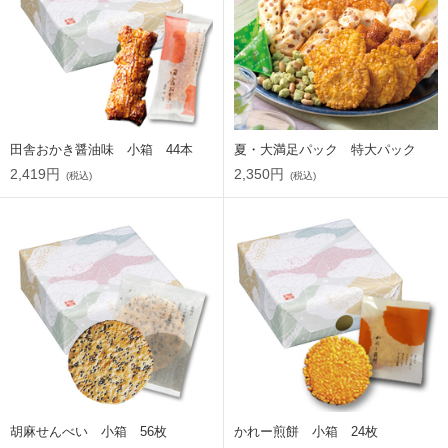
田舎おかき醤油味 小箱 44本
夏・大満足パック 特大パック
2,419円
2,350円
(税込)
(税込)
胡麻せんべい 小箱 56枚
かれー煎餅 小箱 24枚