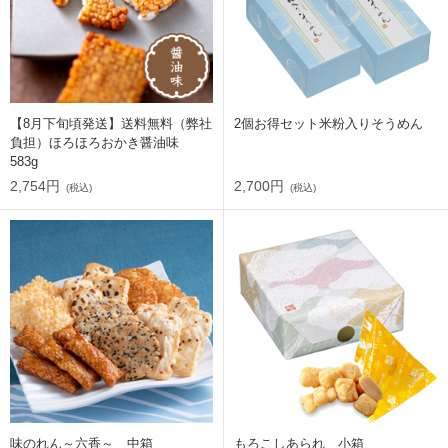
【8月下旬頃発送】送料無料（弊社
2個お得セット米粉入りそうめん
負担）ほろほろおかき醤油味
583g
2,754円
2,700円
(税込)
(税込)
味のれん～六香～ 中箱
もろこしあられ 小箱