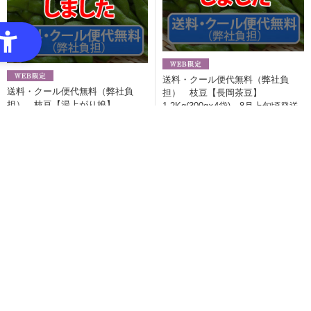
送料・クール便代無料（弊社負
送料・クール便代無料（弊社負
担） 枝豆【長岡茶豆】
担） 枝豆【湯上がり娘】
1.2Kg(300g×4袋) 8月上旬頃発送
1.2Kg(300g×4袋) 7月中旬～下旬
3,998円（税込）
頃発送
3,998円（税込）
黄金揚げ 大箱 48枚
3,931円（税込）