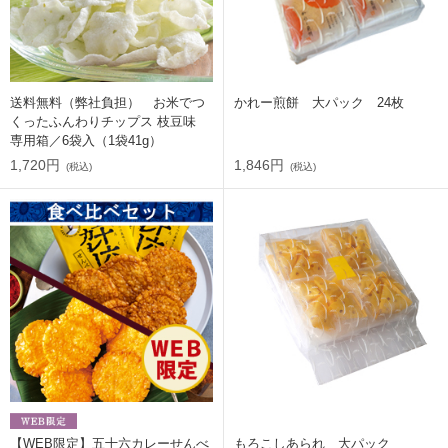
送料無料（弊社負担） お米でつ
かれー煎餅 大パック 24枚
くったふんわりチップス 枝豆味
専用箱／6袋入（1袋41g）
1,720円
1,846円
(税込)
(税込)
【WEB限定】五十六カレーせんべ
もろこしあられ 大パック