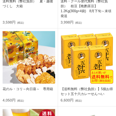
送料無料（弊社負担） 夏・越後
送料・クール便代無料（弊社負
づくし 大箱
担） 枝豆【晩酌茶豆】
1.2Kg(300g×4袋) 8月下旬～末頃
発送
3,598円
3,998円
(税込)
(税込)
花のル・コリ～向日葵～ 専用箱
【送料無料（弊社負担）】5個お得
セット五十六カレーせんべい
4,050円
6,600円
(税込)
(税込)