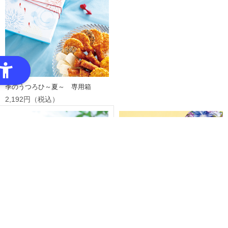
季のうつろひ～夏～ 専用箱
2,192円（税込）
夏・大満足パック 特大パック
花のル・コリ～涼花～ 専用箱