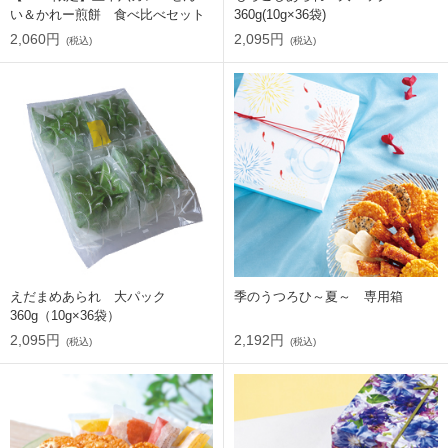
い＆かれー煎餅 食べ比べセット
360g(10g×36袋)
2,060円
2,095円
(税込)
(税込)
えだまめあられ 大パック
季のうつろひ～夏～ 専用箱
360g（10g×36袋）
2,095円
2,192円
(税込)
(税込)