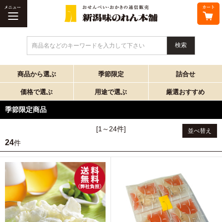
商品名などのキーワードを入力して下さい
商品から選ぶ
季節限定
詰合せ
価格で選ぶ
用途で選ぶ
厳選おすすめ
季節限定商品
[1～24件]
並べ替え
24
件