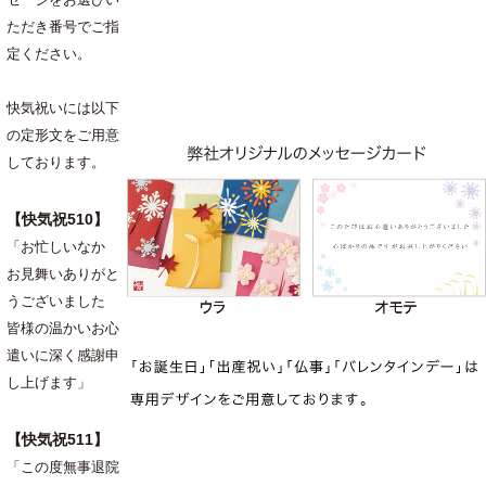
セージをお選びい
ただき番号でご指
定ください。
快気祝いには以下
の定形文をご用意
しております。
【快気祝510】
「お忙しいなか
お見舞いありがと
うございました
皆様の温かいお心
遣いに深く感謝申
し上げます」
【快気祝511】
「この度無事退院