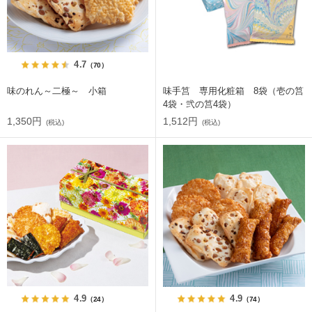
4.7
（70）
味のれん～二極～ 小箱
味手筥 専用化粧箱 8袋（壱の筥
4袋・弐の筥4袋）
1,350円
1,512円
(税込)
(税込)
4.9
4.9
（24）
（74）