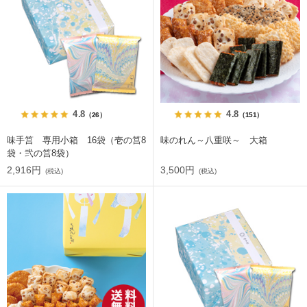
4.8
4.8
（26）
（151）
味手筥 専用小箱 16袋（壱の筥8
味のれん～八重咲～ 大箱
袋・弐の筥8袋）
2,916円
3,500円
(税込)
(税込)