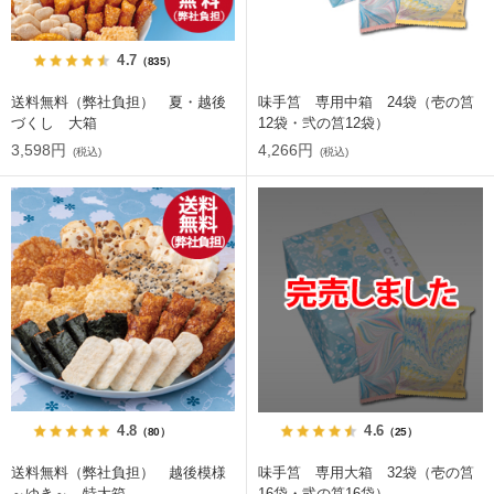
4.7
（835）
送料無料（弊社負担） 夏・越後
味手筥 専用中箱 24袋（壱の筥
づくし 大箱
12袋・弐の筥12袋）
3,598円
4,266円
(税込)
(税込)
4.8
4.6
（80）
（25）
送料無料（弊社負担） 越後模様
味手筥 専用大箱 32袋（壱の筥
～ゆき～ 特大箱
16袋・弐の筥16袋）