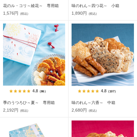
花のル・コリ～綾花～ 専用箱
味のれん～四つ花～ 小箱
1,576円
1,890円
(税込)
(税込)
4.8
4.8
（86）
（107）
季のうつろひ～夏～ 専用箱
味のれん～六香～ 中箱
2,192円
2,680円
(税込)
(税込)