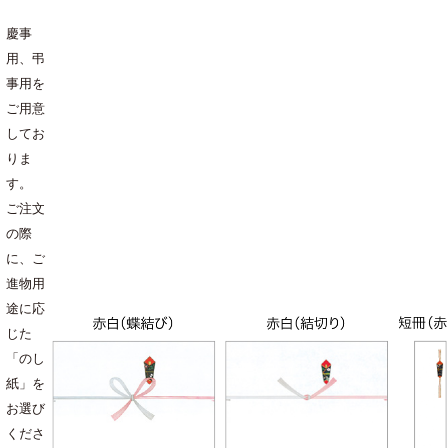
慶事
用、弔
事用を
ご用意
してお
りま
す。
ご注文
の際
に、ご
進物用
途に応
じた
「のし
紙」を
お選び
くださ