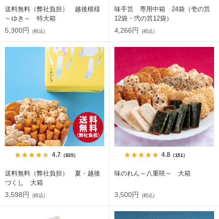
送料無料（弊社負担） 越後模様
味手筥 専用中箱 24袋（壱の筥
～ゆき～ 特大箱
12袋・弐の筥12袋）
5,300円
4,266円
(税込)
(税込)
4.7
4.8
（835）
（151）
送料無料（弊社負担） 夏・越後
味のれん～八重咲～ 大箱
づくし 大箱
3,598円
3,500円
(税込)
(税込)