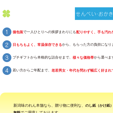
〜退職挨拶に味のれんの
おせんべい・おか
で一人ひとりへの挨拶まわりにも
個包装
配りやすく、手も汚れ
から、もらった方の負担になり
日もちもよく、常温保存できる
プチギフトから本格的な詰合せまで、
から選べま
様々な価格帯
若い方からご年配まで、
老若男女・年代を問わず幅広く好まれ
新潟味のれん本舗なら、贈り物に便利な、
のし紙（かけ紙
でご用意しております。
無料