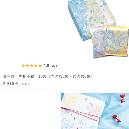
4.8
（26）
味手筥 専用小箱 16袋（壱の筥8袋・弐の筥8袋）
2,916円
(税込)