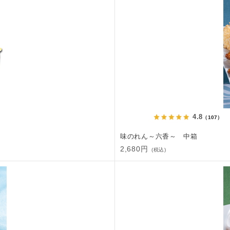
4.8
（107）
味のれん～六香～ 中箱
2,680円
(税込)