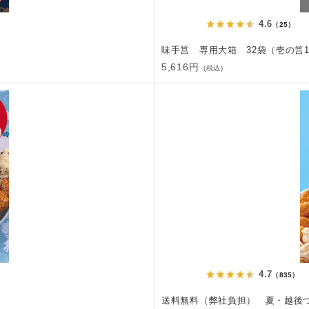
4.6
（25）
味手筥 専用大箱 32袋（壱の筥1
5,616円
(税込)
4.7
（835）
送料無料（弊社負担） 夏・越後