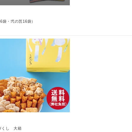
6袋・弐の筥16袋）
づくし 大箱