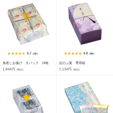
4.7
4.8
（19）
（99）
海老しお揚げ 大パック 24枚
志のぶ菓 専用箱
1,846円
1,134円
(税込)
(税込)