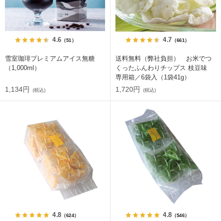
4.6
4.7
（51）
（661）
雪室珈琲プレミアムアイス無糖
送料無料（弊社負担） お米でつ
（1,000ml）
くったふんわりチップス 枝豆味
専用箱／6袋入（1袋41g）
1,134円
1,720円
(税込)
(税込)
4.8
4.8
（624）
（546）