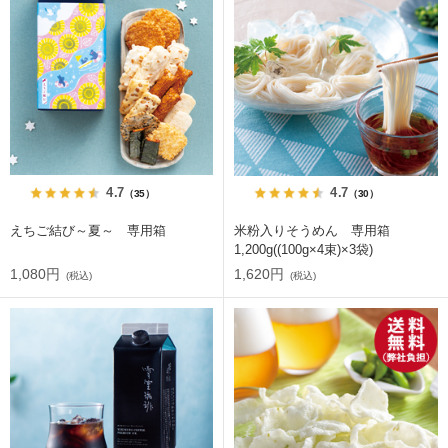
4.7
4.7
（35）
（30）
えちご結び～夏～ 専用箱
米粉入りそうめん 専用箱
1,200g((100g×4束)×3袋)
1,080円
1,620円
(税込)
(税込)