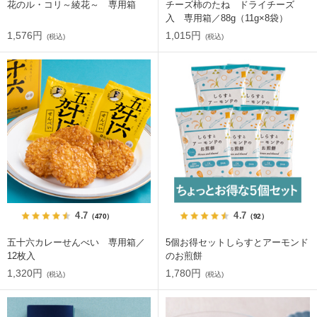
花のル・コリ～綾花～ 専用箱
チーズ柿のたね ドライチーズ
入 専用箱／88g（11g×8袋）
1,576円
1,015円
(税込)
(税込)
4.7
4.7
（470）
（92）
五十六カレーせんべい 専用箱／
5個お得セットしらすとアーモンド
12枚入
のお煎餅
1,320円
1,780円
(税込)
(税込)