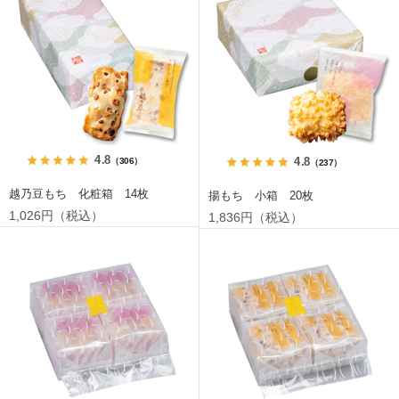
4.8
4.8
（306）
（237）
越乃豆もち 化粧箱 14枚
揚もち 小箱 20枚
1,026円（税込）
1,836円（税込）