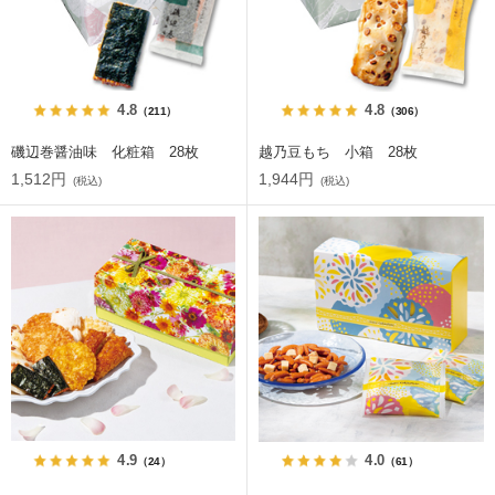
4.8
4.8
（211）
（306）
磯辺巻醤油味 化粧箱 28枚
越乃豆もち 小箱 28枚
1,512円
1,944円
(税込)
(税込)
4.9
4.0
（24）
（61）