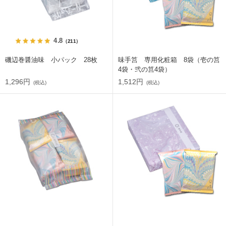
4.8
（211）
磯辺巻醤油味 小パック 28枚
味手筥 専用化粧箱 8袋（壱の筥
4袋・弐の筥4袋）
1,296円
1,512円
(税込)
(税込)