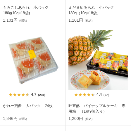
もろこしあられ 小パック
えだまめあられ 小パック
180g(10g×18袋)
180g（10g×18袋）
1,101円
1,101円
(税込)
(税込)
4.7
4.4
（295）
（27）
かれー煎餅 大パック 24枚
旺來酥 パイナップルケーキ 専
用箱 （1箱9個入り）
1,846円
1,200円
(税込)
(税込)