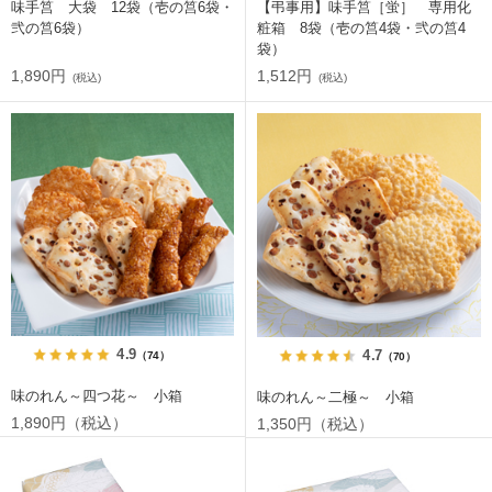
味手筥 大袋 12袋（壱の筥6袋・
【弔事用】味手筥［蛍］ 専用化
弐の筥6袋）
粧箱 8袋（壱の筥4袋・弐の筥4
袋）
1,890円
1,512円
(税込)
(税込)
4.9
4.7
（74）
（70）
味のれん～四つ花～ 小箱
味のれん～二極～ 小箱
1,890円（税込）
1,350円（税込）