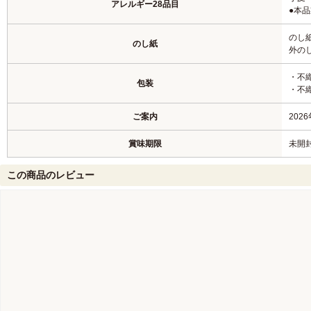
アレルギー28品目
●本
のし
のし紙
外の
・不
包装
・不
ご案内
20
賞味期限
未開
この商品のレビュー