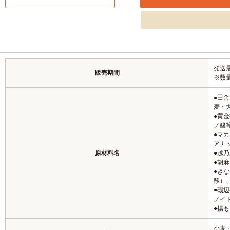
発送最
販売期間
※数
●田
麦・
●黄
ノ酸
●マ
アナ
原材料名
●越
●胡
●き
酸）
●磯
ノイ
●揚
小麦