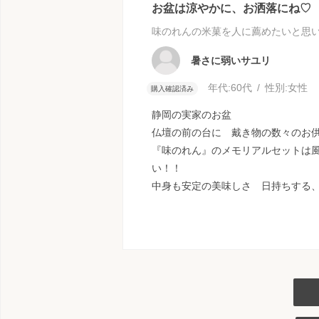
お盆は涼やかに、お洒落にね♡
味のれんの米菓を人に薦めたいと思
暑さに弱いサユリ
年代:
60代
性別:
女性
購入確認済み
静岡の実家のお盆
仏壇の前の台に 戴き物の数々のお
『味のれん』のメモリアルセットは
い！！
中身も安定の美味しさ 日持ちする