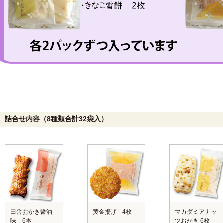
詰合せ内容（8種類合計32袋入）
田舎おかき醤油
黄金揚げ 4枚
マカダミアナッ
味 6本
ツおかき 6枚