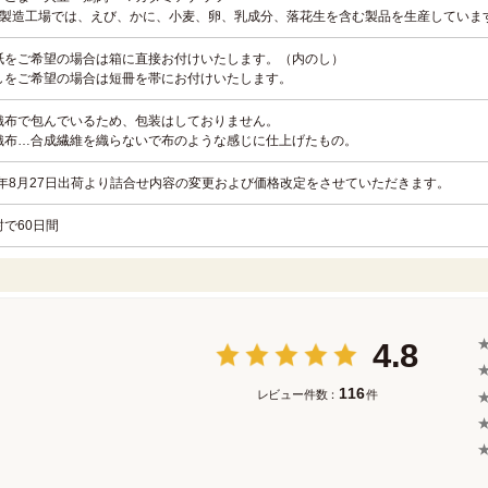
品製造工場では、えび、かに、小麦、卵、乳成分、落花生を含む製品を生産していま
紙をご希望の場合は箱に直接お付けいたします。（内のし）
しをご希望の場合は短冊を帯にお付けいたします。
織布で包んでいるため、包装はしておりません。
織布…合成繊維を織らないで布のような感じに仕上げたもの。
26年8月27日出荷より詰合せ内容の変更および価格改定をさせていただきます。
封で60日間
4.8
116
レビュー件数：
件