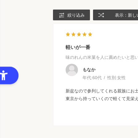
絞り込み
表示：新し
軽いが一番
味のれんの米菓を人に薦めたいと思
もなか
年代:
60代
性別:
女性
新盆なので参列してくれる親族にお
東京から持っていくので軽くて見栄