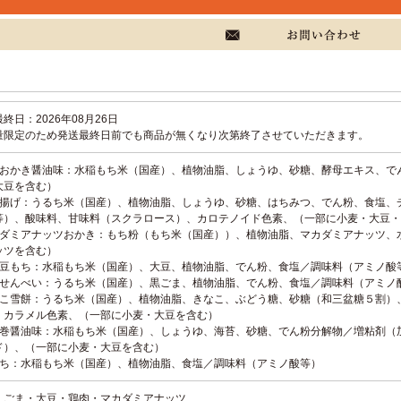
終日：2026年08月26日
量限定のため発送最終日前でも商品が無くなり次第終了させていただきます。
舎おかき醤油味：水稲もち米（国産）、植物油脂、しょうゆ、砂糖、酵母エキス、で
大豆を含む）
金揚げ：うるち米（国産）、植物油脂、しょうゆ、砂糖、はちみつ、でん粉、食塩、
等）、酸味料、甘味料（スクラロース）、カロテノイド色素、（一部に小麦・大豆・
カダミアナッツおかき：もち粉（もち米（国産））、植物油脂、マカダミアナッツ、
ッツを含む）
乃豆もち：水稲もち米（国産）、大豆、植物油脂、でん粉、食塩／調味料（アミノ酸
麻せんべい：うるち米（国産）、黒ごま、植物油脂、でん粉、食塩／調味料（アミノ
なこ雪餅：うるち米（国産）、植物油脂、きなこ、ぶどう糖、砂糖（和三盆糖５割）
、カラメル色素、（一部に小麦・大豆を含む）
辺巻醤油味：水稲もち米（国産）、しょうゆ、海苔、砂糖、でん粉分解物／増粘剤（
ド）、（一部に小麦・大豆を含む）
もち：水稲もち米（国産）、植物油脂、食塩／調味料（アミノ酸等）
・ごま・大豆・鶏肉・マカダミアナッツ