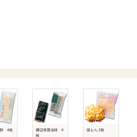
餅 4枚
磯辺巻醤油味 4
揚もち 2枚
枚