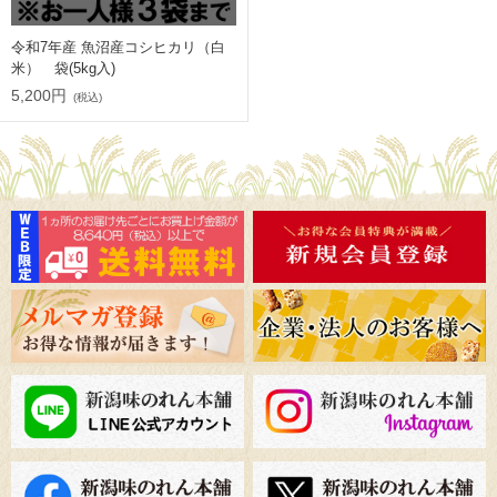
令和7年産 魚沼産コシヒカリ（白
米） 袋(5kg入)
5,200円
(税込)