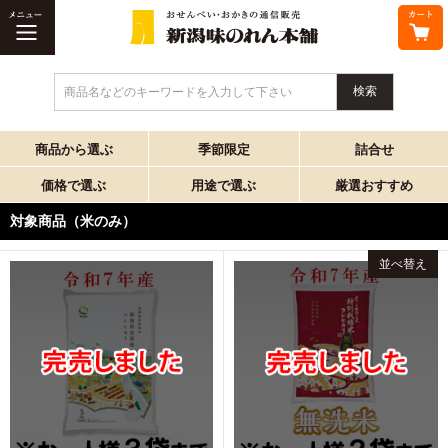
商品名などのキーワードを入力して下さい
商品から選ぶ
季節限定
詰合せ
価格で選ぶ
用途で選ぶ
厳選おすすめ
対象商品（米のみ）
並べ替え