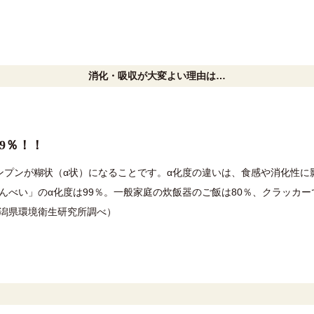
消化・吸収が大変よい理由は…
9％！！
ンプンが糊状（α状）になることです。α化度の違いは、食感や消化性に
んべい」のα化度は99％。一般家庭の炊飯器のご飯は80％、クラッカー
潟県環境衛生研究所調べ）