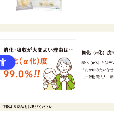
糊化（α化）度9
糊化（α化）とはデ
「おかゆみたいなせ
（一般財団法人 新
下記より商品をお選びください