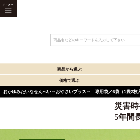
商品名などのキーワードを入力して下さい
商品から選ぶ
価格で選ぶ
おかゆみたいなせんべい～おやさいプラス～ 専用袋／6袋（1袋2枚
災害時
5年間