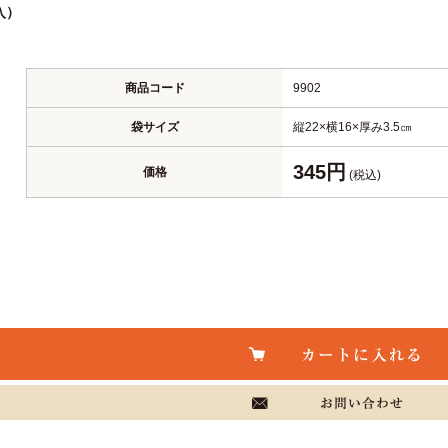
入）
商品コード
9902
袋サイズ
縦22×横16×厚み3.5㎝
345円
価格
(税込)