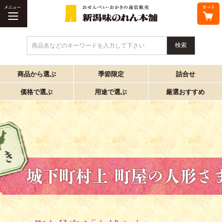
商品名などのキーワードを入力して下さい
商品から選ぶ
季節限定
詰合せ
価格で選ぶ
用途で選ぶ
厳選おすすめ
城下町村上 町屋の人形さ