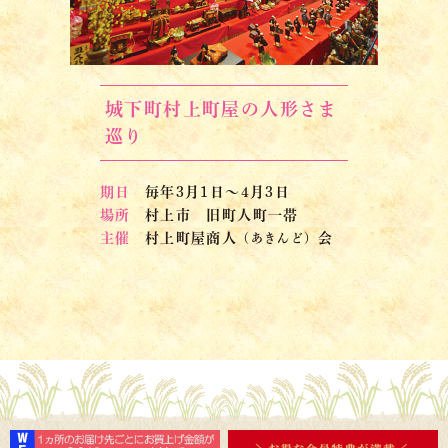
城下町村上町屋の人形さま
巡り
期日
毎年3月1日～4月3日
場所
村上市 旧町人町一帯
主催
村上町屋商人
会
（あきんど）