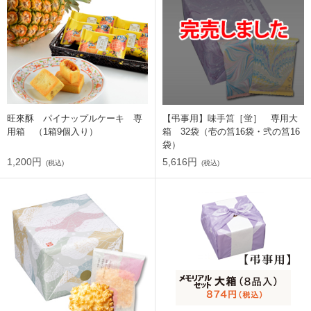
旺來酥 パイナップルケーキ 専
【弔事用】味手筥［蛍］ 専用大
用箱 （1箱9個入り）
箱 32袋（壱の筥16袋・弐の筥16
袋）
1,200円
5,616円
(税込)
(税込)