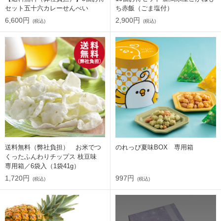
セット五十六カレーせんべい
ち赤飯（ごま塩付）
6,600円
2,900円
(税込)
(税込)
送料無料（弊社負担） お米でつ
のれっぴ夏味BOX 専用箱
くったふんわりチップス 枝豆味
専用箱／6袋入（1袋41g）
1,720円
997円
(税込)
(税込)