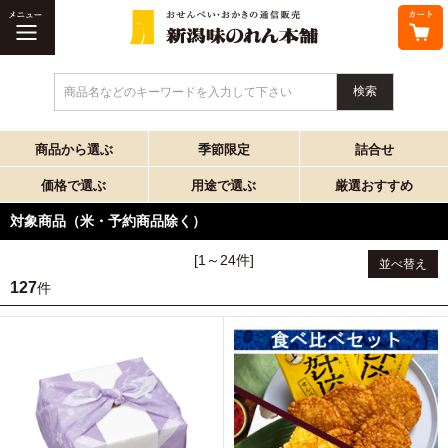
商品名などのキーワードを入力して下さい
商品から選ぶ
季節限定
詰合せ
価格で選ぶ
用途で選ぶ
厳選おすすめ
対象商品（米・予約商品除く）
[1～24件]
並べ替え
127
件