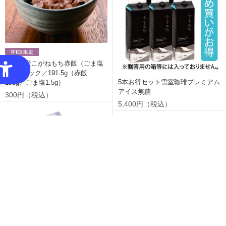
新潟県産こがねもち赤飯（ごま塩
付）1パック／191.5g（赤飯
5本お得セット雪室珈琲プレミアム
190g、ごま塩1.5g）
アイス無糖
300円（税込）
5,400円（税込）
【弔事用】味手筥［蛍］ 専用小