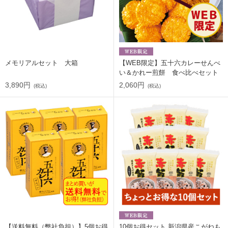
メモリアルセット 大箱
【WEB限定】五十六カレーせんべ
い＆かれー煎餅 食べ比べセット
3,890円
2,060円
(税込)
(税込)
【送料無料（弊社負担）】5個お得
10個お得セット 新潟県産こがねも