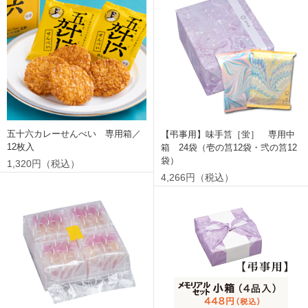
五十六カレーせんべい 専用箱／
【弔事用】味手筥［蛍］ 専用中
12枚入
箱 24袋（壱の筥12袋・弐の筥12
袋）
1,320円（税込）
4,266円（税込）