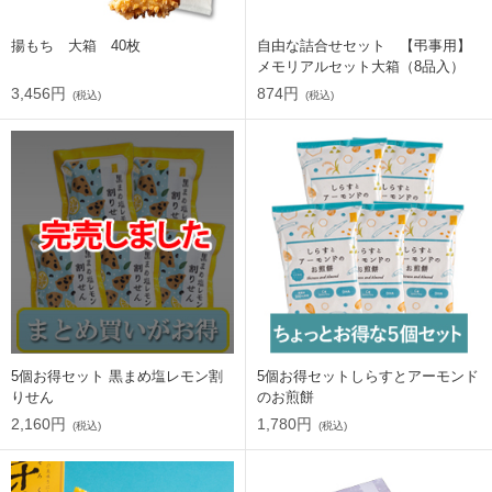
揚もち 大箱 40枚
自由な詰合せセット 【弔事用】
メモリアルセット大箱（8品入）
3,456円
874円
(税込)
(税込)
5個お得セット 黒まめ塩レモン割
5個お得セットしらすとアーモンド
りせん
のお煎餅
2,160円
1,780円
(税込)
(税込)