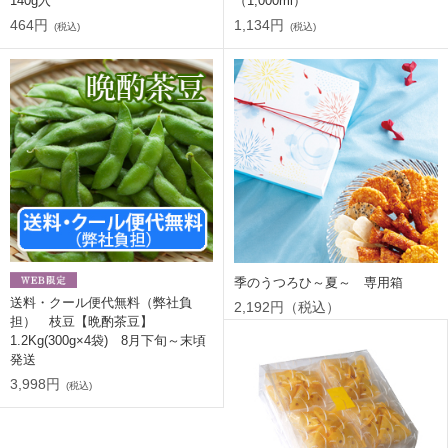
140g入
（1,000ml）
464円
1,134円
(税込)
(税込)
季のうつろひ～夏～ 専用箱
送料・クール便代無料（弊社負
2,192円（税込）
担） 枝豆【晩酌茶豆】
1.2Kg(300g×4袋) 8月下旬～末頃
発送
3,998円
(税込)