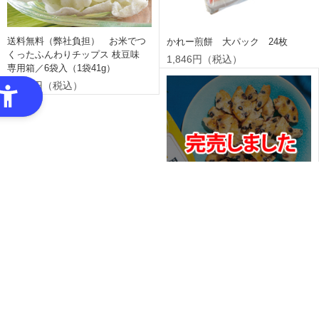
送料無料（弊社負担） お米でつ
かれー煎餅 大パック 24枚
くったふんわりチップス 枝豆味
1,846円（税込）
専用箱／6袋入（1袋41g）
1,720円（税込）
黒まめ塩レモン割りせん 専用袋
／120g入
464円（税込）