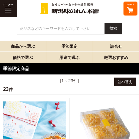
商品名などのキーワードを入力して下さい
商品から選ぶ
季節限定
詰合せ
価格で選ぶ
用途で選ぶ
厳選おすすめ
季節限定商品
[1～23件]
並べ替え
23
件