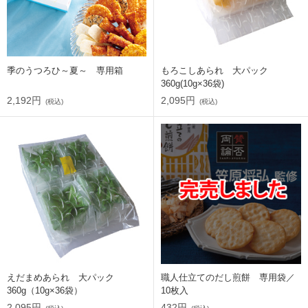
季のうつろひ～夏～ 専用箱
もろこしあられ 大パック
360g(10g×36袋)
2,192円
2,095円
(税込)
(税込)
えだまめあられ 大パック
職人仕立てのだし煎餅 専用袋／
360g（10g×36袋）
10枚入
2,095円
432円