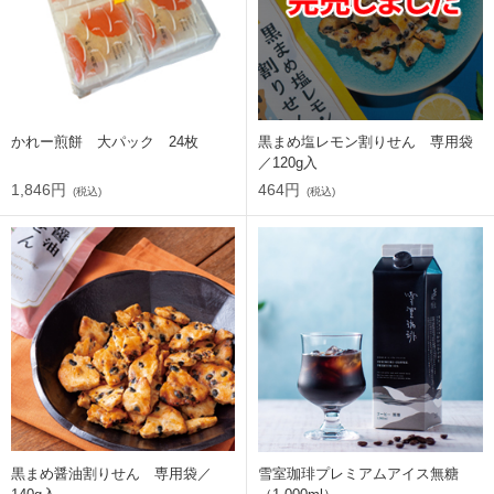
かれー煎餅 大パック 24枚
黒まめ塩レモン割りせん 専用袋
／120g入
1,846円
464円
(税込)
(税込)
黒まめ醤油割りせん 専用袋／
雪室珈琲プレミアムアイス無糖