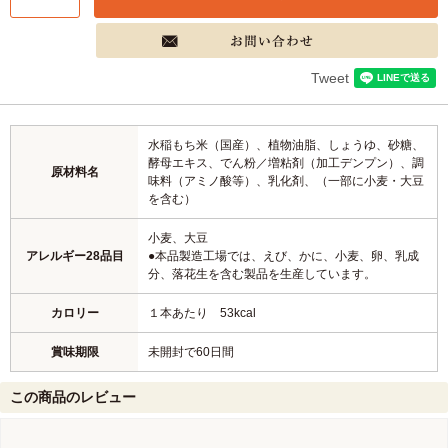
Tweet
水稲もち米（国産）、植物油脂、しょうゆ、砂糖、
酵母エキス、でん粉／増粘剤（加工デンプン）、調
原材料名
味料（アミノ酸等）、乳化剤、（一部に小麦・大豆
を含む）
小麦、大豆
アレルギー28品目
●本品製造工場では、えび、かに、小麦、卵、乳成
分、落花生を含む製品を生産しています。
カロリー
１本あたり 53kcal
賞味期限
未開封で60日間
この商品のレビュー