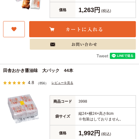
1,263円
価格
(税込)
Tweet
田舎おかき醤油味 大パック 44本
4.8
レビューを見る
（856）
商品コード
3998
縦24×横24×高さ8cm
袋サイズ
※包装はしておりません。
1,992円
価格
(税込)