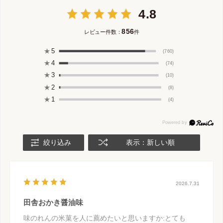
4.8
856
レビュー件数：
件
★
5
(760)
★
4
(74)
★
3
(10)
★
2
(8)
★
1
(4)
絞り込み
表示：新しい順
2026.7.31
田舎おかき醤油味
味のれんの米菓を人に薦めたいと思いますか
:とても