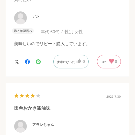
アン
購入確認済み
年代:
60代
性別:
女性
美味しいのでリピート購入しています。
0
0
参考になった
Like!
2026.7.30
田舎おかき醤油味
アラレちゃん