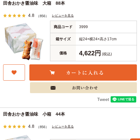
田舎おかき醤油味 大箱 88本
4.8
レビューを見る
（856）
商品コード
3999
箱サイズ
縦24×横24×高さ17cm
4,622円
価格
(税込)
Tweet
田舎おかき醤油味 小箱 44本
4.8
レビューを見る
（856）