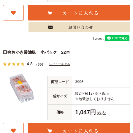
Tweet
田舎おかき醤油味 小パック 22本
4.8
レビューを見る
（856）
商品コード
3996
縦24×横12×高さ8cm
袋サイズ
※包装はしておりません。
1,047円
価格
(税込)