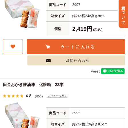
商品コード
3997
送料について
箱サイズ
縦24×横24×高さ9cm
2,419円
価格
(税込)
Tweet
田舎おかき醤油味 化粧箱 22本
4.8
レビューを見る
（856）
商品コード
3995
箱サイズ
縦24×横12×高さ8.5cm