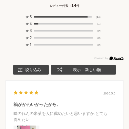
14
レビュー件数：
件
★
5
(13)
★
4
(1)
★
3
(0)
★
2
(0)
★
1
(0)
絞り込み
表示：新しい順
2026.5.5
箱がかわいかったから、
味のれんの米菓を人に薦めたいと思いますか
:とても
薦めたい