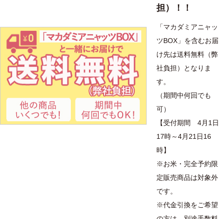
担）！！
「マカダミアニャッ
ツBOX」を含むお届
け先は送料無料（弊
社負担）となりま
す。
（期間中何回でも
可）
【受付期間 4月1日
17時～4月21日16
時】
※お米・完全予約限
定販売商品は対象外
です。
※代金引換をご希望
の方は、別途手数料