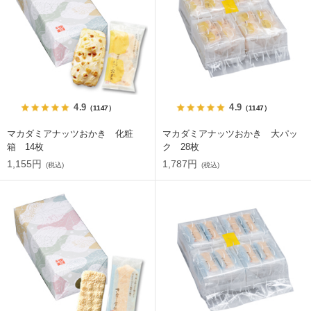
4.9
4.9
（1147）
（1147）
マカダミアナッツおかき 化粧
マカダミアナッツおかき 大パッ
箱 14枚
ク 28枚
1,155円
1,787円
(税込)
(税込)