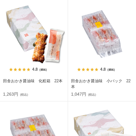
4.8
4.8
（856）
（856）
田舎おかき醤油味 化粧箱 22本
田舎おかき醤油味 小パック 22
本
1,263円
1,047円
(税込)
(税込)