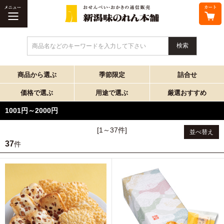
商品名などのキーワードを入力して下さい
商品から選ぶ
季節限定
詰合せ
価格で選ぶ
用途で選ぶ
厳選おすすめ
1001円～2000円
[1～37件]
並べ替え
37
件