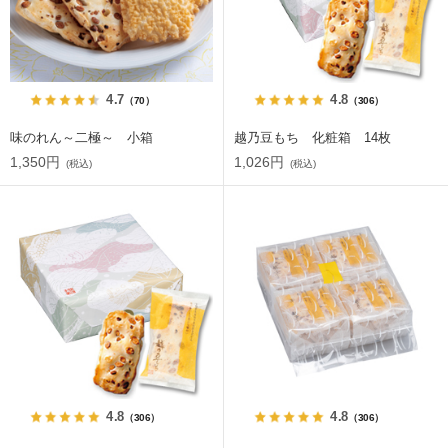
4.7
4.8
（70）
（306）
味のれん～二極～ 小箱
越乃豆もち 化粧箱 14枚
1,350円
1,026円
(税込)
(税込)
4.8
4.8
（306）
（306）