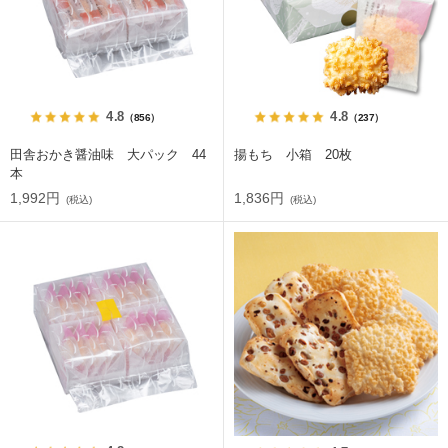
4.8
4.8
（856）
（237）
田舎おかき醤油味 大パック 44
揚もち 小箱 20枚
本
1,992円
1,836円
(税込)
(税込)