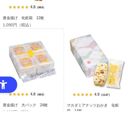
4.8
（664）
黄金揚げ 化粧箱 12枚
1,090円（税込）
4.8
4.9
（664）
（1147）
黄金揚げ 大パック 24枚
マカダミアナッツおかき 化粧
箱 14枚
1,663円（税込）
1,155円（税込）