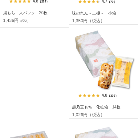
4.8
4.7
（237）
（70）
揚もち 大パック 20枚
味のれん～二極～ 小箱
1,436円
1,350円（税込）
(税込)
4.8
（306）
越乃豆もち 化粧箱 14枚
1,026円（税込）