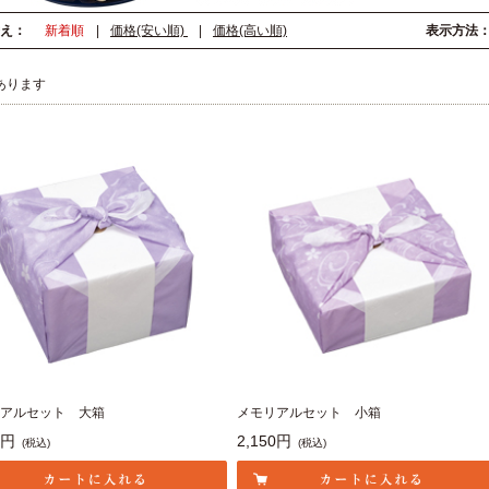
え：
新着順
|
価格(安い順)
|
価格(高い順)
表示方法
あります
アルセット 大箱
メモリアルセット 小箱
0円
2,150円
(税込)
(税込)