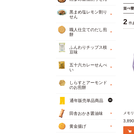
並べ替
黒まめ塩レモン割り
せん
2
件
職人仕立てのだし煎
餅
ふんわりチップス枝
豆味
五十六カレーせんべ
い
しらすとアーモンド
のお煎餅
通年販売単品商品
メモリ
田舎おかき醤油味
3,89
黄金揚げ