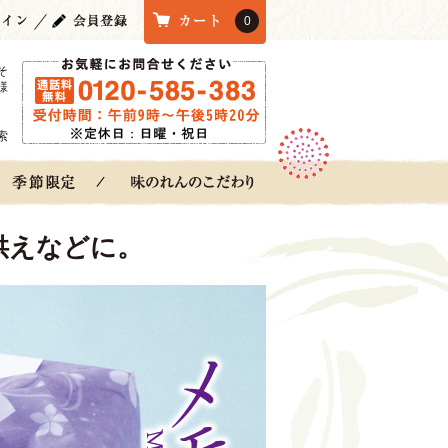
0
そ
様
索
供えなどに。