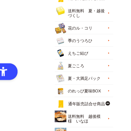
送料無料 夏・越後
づくし
花のル・コリ
季のうつろひ
えちご結び
夏ごころ
夏・大満足パック
のれっぴ夏味BOX
通年販売詰合せ商品
送料無料 越後模
様 いなほ