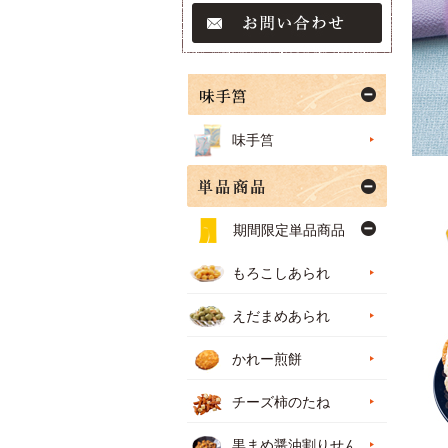
味手筥
期間限定単品商品
もろこしあられ
えだまめあられ
かれー煎餅
チーズ柿のたね
黒まめ醤油割りせん