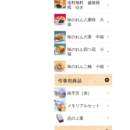
送料無料 越後模
様 ゆき
味のれん八重咲 大
箱
味のれん六香 中箱
味のれん四つ花 小
箱
味のれん二極 小箱
味手筥［蛍］
メモリアルセット
志のぶ菓