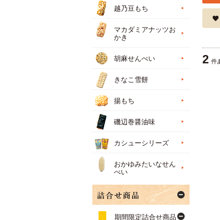
越乃豆もち
マカダミアナッツお
かき
2
胡麻せんべい
件
きなこ雪餅
揚もち
磯辺巻醤油味
カシューシリーズ
おかゆみたいなせん
べい
期間限定詰合せ商品