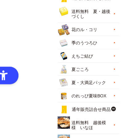
送料無料 夏・越後
づくし
花のル・コリ
季のうつろひ
えちご結び
夏ごころ
夏・大満足パック
のれっぴ夏味BOX
通年販売詰合せ商品
送料無料 越後模
様 いなほ