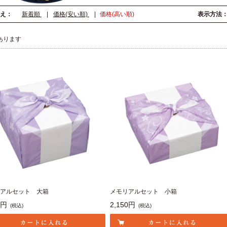
え：
新着順
|
価格(安い順)
|
価格(高い順)
表示方法
あります
アルセット 大箱
メモリアルセット 小箱
0円
2,150円
(税込)
(税込)