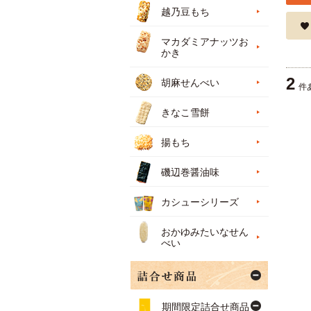
越乃豆もち
マカダミアナッツお
かき
2
胡麻せんべい
件
きなこ雪餅
揚もち
磯辺巻醤油味
カシューシリーズ
おかゆみたいなせん
べい
期間限定詰合せ商品