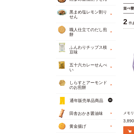
並べ替
黒まめ塩レモン割り
せん
2
件
職人仕立てのだし煎
餅
ふんわりチップス枝
豆味
五十六カレーせんべ
い
しらすとアーモンド
のお煎餅
通年販売単品商品
メモリ
田舎おかき醤油味
3,89
黄金揚げ