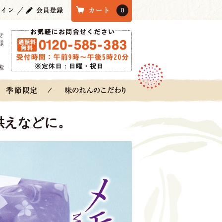
0
そ
様
索
供えなどに。