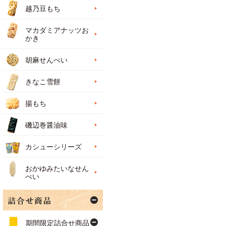
越乃豆もち
マカダミアナッツお
かき
胡麻せんべい
きなこ雪餅
揚もち
磯辺巻醤油味
カシューシリーズ
おかゆみたいなせん
べい
期間限定詰合せ商品