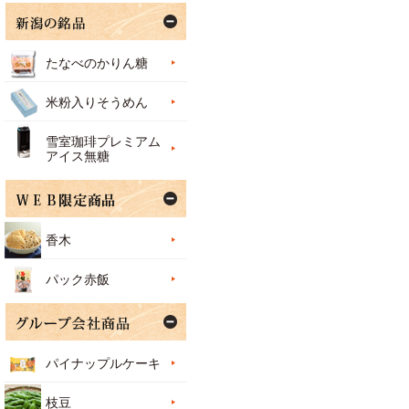
たなべのかりん糖
米粉入りそうめん
雪室珈琲プレミアム
アイス無糖
香木
パック赤飯
パイナップルケーキ
枝豆