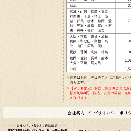
新潟
6
宮城・山形・福島・東京・
神奈川・千葉・埼玉・茨
城・群馬・栃木・静岡・愛
7
知・三重・岐阜・富山・石
川・福井・長野・山梨
大阪・京都・奈良・滋賀・
兵庫・和歌山・島根・鳥
8
取・山口・広島・岡山
愛媛・香川・高知・徳島
9
福岡・佐賀・長崎・熊本・
1,
大分・宮崎・鹿児島
沖縄
1,
※送料はお届け先１件ごとにご負担いた
おります。
※【ＷＥＢ限定】お届け先１件ごとにお
額が8,640円（税込）以上の場合、送
となります。