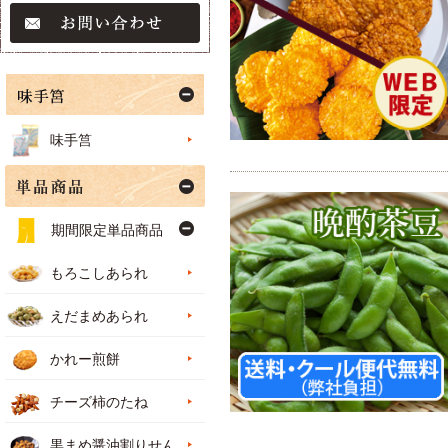
味手筥
期間限定単品商品
もろこしあられ
えだまめあられ
かれー煎餅
チーズ柿のたね
黒まめ醤油割りせん