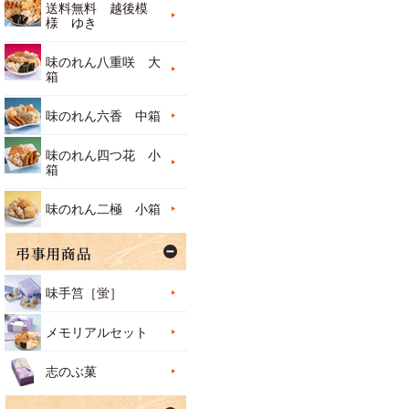
送料無料 越後模
様 ゆき
味のれん八重咲 大
箱
味のれん六香 中箱
味のれん四つ花 小
箱
味のれん二極 小箱
味手筥［蛍］
メモリアルセット
志のぶ菓