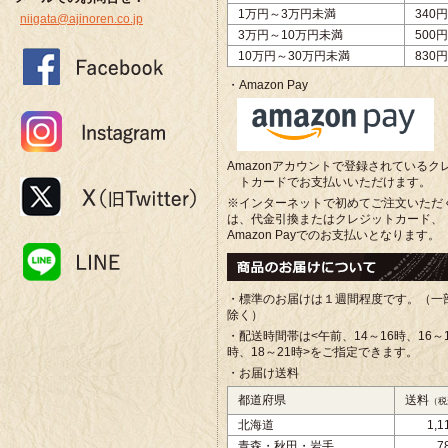
1万円～3万円未満
340円
niigata@ajinoren.co.jp
3万円～10万円未満
500円
10万円～30万円未満
830円
・Amazon Pay
Amazonアカウントで登録されているク
トカードでお支払いいただけます。
※インターネットで初めてご注文いただ
は、代金引換またはクレジットカード、
Amazon Payでのお支払いとなります。
・標準のお届けは１週間程度です。（一
除く）
・配送時間帯は<午前、
14～16時、16～
時、18～21時>をご指定できます。
・お届け送料
都道府県
送料
（税
北海道
1,
青森・秋田・岩手
7