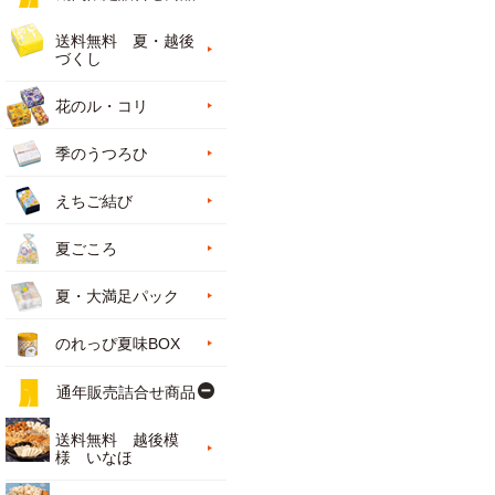
送料無料 夏・越後
づくし
花のル・コリ
季のうつろひ
えちご結び
夏ごころ
夏・大満足パック
のれっぴ夏味BOX
通年販売詰合せ商品
送料無料 越後模
様 いなほ