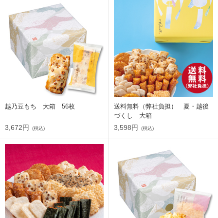
越乃豆もち 大箱 56枚
送料無料（弊社負担） 夏・越後
づくし 大箱
3,672円
3,598円
(税込)
(税込)