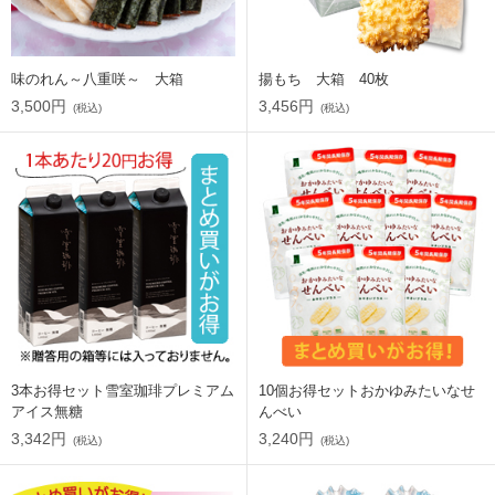
味のれん～八重咲～ 大箱
揚もち 大箱 40枚
3,500円
3,456円
(税込)
(税込)
3本お得セット雪室珈琲プレミアム
10個お得セットおかゆみたいなせ
アイス無糖
んべい
3,342円
3,240円
(税込)
(税込)