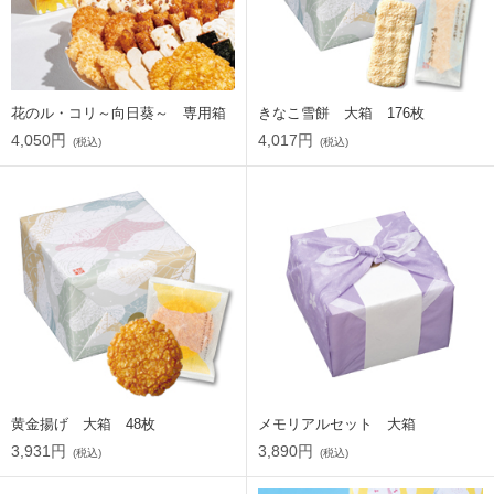
花のル・コリ～向日葵～ 専用箱
きなこ雪餅 大箱 176枚
4,050円
4,017円
(税込)
(税込)
黄金揚げ 大箱 48枚
メモリアルセット 大箱
3,931円
3,890円
(税込)
(税込)