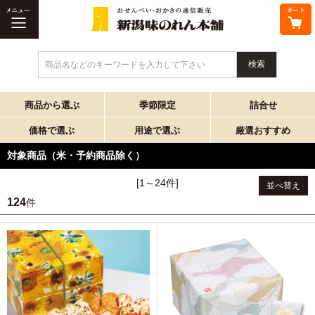
商品名などのキーワードを入力して下さい
商品から選ぶ
季節限定
詰合せ
価格で選ぶ
用途で選ぶ
厳選おすすめ
対象商品（米・予約商品除く）
[1～24件]
並べ替え
124
件