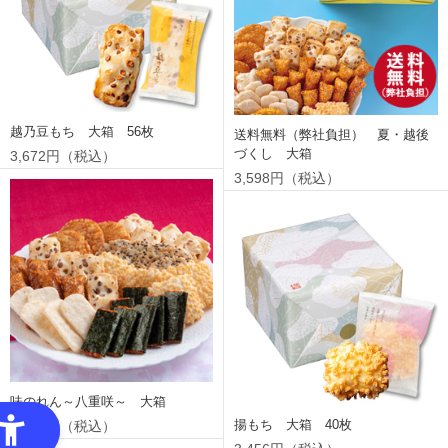
越乃豆もち 大箱 56枚
送料無料（弊社負担） 夏・越後
づくし 大箱
3,672円（税込）
3,598円（税込）
味のれん～八重咲～ 大箱
揚もち 大箱 40枚
3,500円（税込）