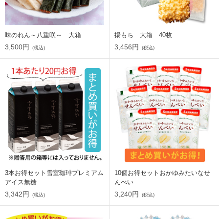
味のれん～八重咲～ 大箱
揚もち 大箱 40枚
3,500円
3,456円
(税込)
(税込)
3本お得セット雪室珈琲プレミアム
10個お得セットおかゆみたいなせ
アイス無糖
んべい
3,342円
3,240円
(税込)
(税込)