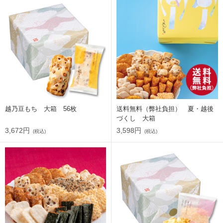
越乃豆もち 大箱 56枚
送料無料（弊社負担） 夏・越後
づくし 大箱
3,672円
3,598円
(税込)
(税込)