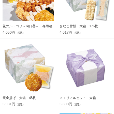
花のル・コリ～向日葵～ 専用箱
きなこ雪餅 大箱 176枚
4,050円
4,017円
(税込)
(税込)
黄金揚げ 大箱 48枚
メモリアルセット 大箱
3,931円
3,890円
(税込)
(税込)