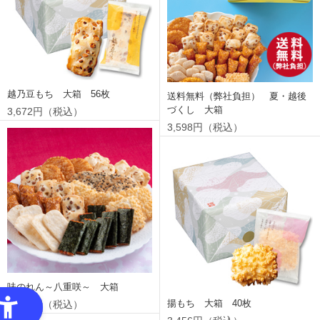
越乃豆もち 大箱 56枚
送料無料（弊社負担） 夏・越後
づくし 大箱
3,672円（税込）
3,598円（税込）
味のれん～八重咲～ 大箱
揚もち 大箱 40枚
3,500円（税込）