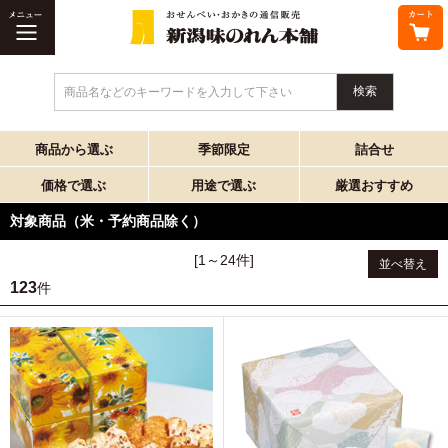
商品名などのキーワードを入力して下さい
商品から選ぶ
季節限定
詰合せ
価格で選ぶ
用途で選ぶ
厳選おすすめ
対象商品（米・予約商品除く）
[1～24件]
並べ替え
123
件