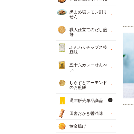
黒まめ塩レモン割り
せん
職人仕立てのだし煎
餅
ふんわりチップス枝
豆味
五十六カレーせんべ
い
しらすとアーモンド
のお煎餅
通年販売単品商品
田舎おかき醤油味
黄金揚げ