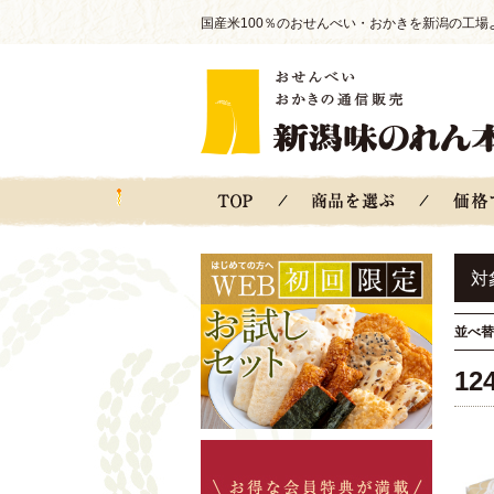
国産米100％のおせんべい・おかきを新潟の工場
対
並べ替
12