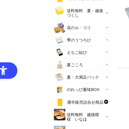
送料無料 夏・越後
づくし
花のル・コリ
季のうつろひ
えちご結び
夏ごころ
夏・大満足パック
のれっぴ夏味BOX
通年販売詰合せ商品
送料無料 越後模
様 いなほ