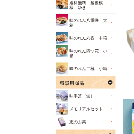
送料無料 越後模
様 ゆき
味のれん八重咲 大
箱
味のれん六香 中箱
味のれん四つ花 小
箱
味のれん二極 小箱
味手筥［蛍］
メモリアルセット
志のぶ菓