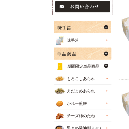
味手筥
期間限定単品商品
もろこしあられ
えだまめあられ
かれー煎餅
チーズ柿のたね
黒まめ醤油割りせん