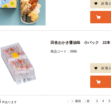
田舎おかき醤油味 小パック 22本
商品コード：3996
4
：
最初
前
3
4
5
件あります