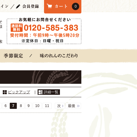
0
そ
様
索
：
ピックアップ
|
詳細一覧
6
7
8
9
10
11
次
最後