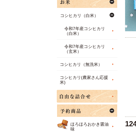
コシヒカリ（白米）
令和7年産コシヒカリ
（白米）
令和7年産コシヒカリ
（玄米）
コシヒカリ（無洗米）
コシヒカリ(農家さん応援
米)
12
ほろほろおかき醤油
味