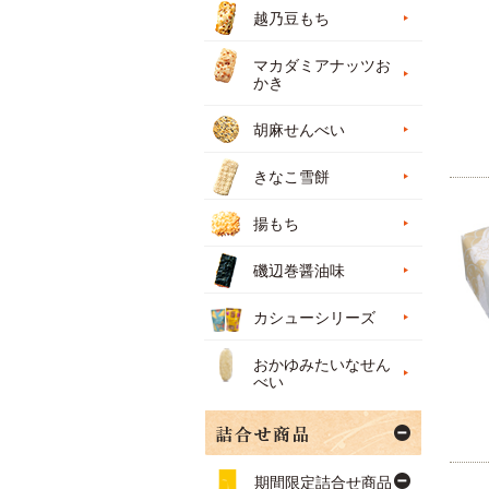
越乃豆もち
マカダミアナッツお
かき
胡麻せんべい
きなこ雪餅
揚もち
磯辺巻醤油味
カシューシリーズ
おかゆみたいなせん
べい
期間限定詰合せ商品