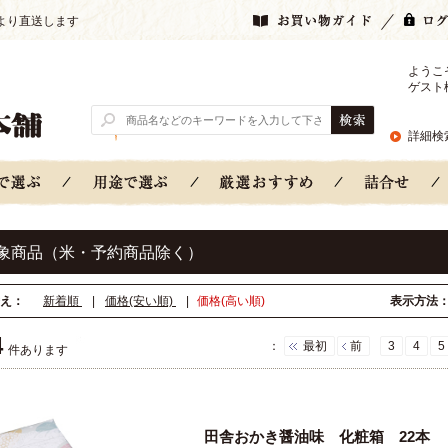
より直送します
ようこ
ゲスト
詳細検
象商品（米・予約商品除く）
え：
新着順
|
価格(安い順)
|
価格(高い順)
表示方法
4
：
最初
前
3
4
5
件あります
田舎おかき醤油味 化粧箱 22本