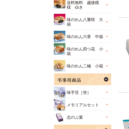
送料無料 越後模
様 ゆき
味のれん八重咲 大
箱
味のれん六香 中箱
味のれん四つ花 小
箱
味のれん二極 小箱
味手筥［蛍］
メモリアルセット
志のぶ菓