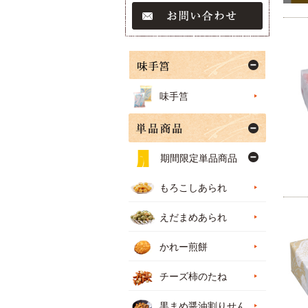
味手筥
期間限定単品商品
もろこしあられ
えだまめあられ
かれー煎餅
チーズ柿のたね
黒まめ醤油割りせん