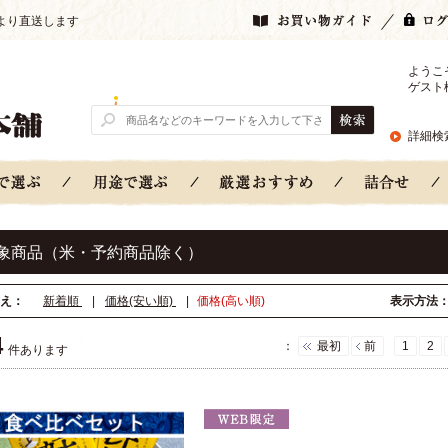
より直送します
ようこ
ゲスト
詳細検
象商品（米・予約商品除く）
え：
新着順
|
価格(安い順)
|
価格(高い順)
表示方法
4
：
最初
前
1
2
件あります