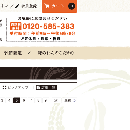
0
そ
様
索
：
ピックアップ
|
詳細一覧
3
4
5
6
7
8
9
次
最後