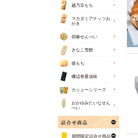
越乃豆もち
マカダミアナッツお
かき
胡麻せんべい
きなこ雪餅
揚もち
磯辺巻醤油味
カシューシリーズ
おかゆみたいなせん
べい
期間限定詰合せ商品