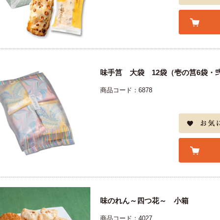
味手筥 大袋 12袋（壱の筥6袋・
商品コード：6878
味のれん～四つ花～ 小箱
商品コード：4027