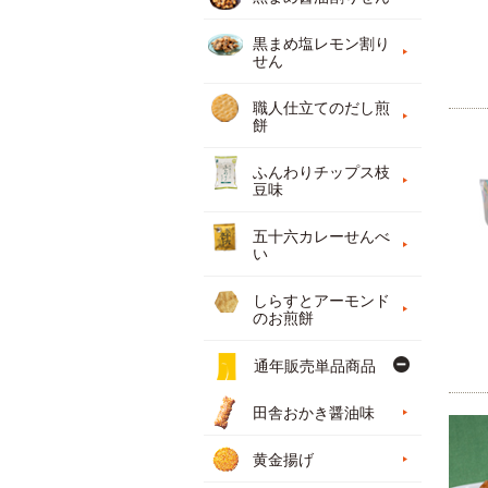
黒まめ塩レモン割り
せん
職人仕立てのだし煎
餅
ふんわりチップス枝
豆味
五十六カレーせんべ
い
しらすとアーモンド
のお煎餅
通年販売単品商品
田舎おかき醤油味
黄金揚げ