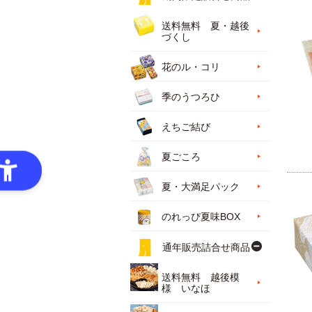
送料無料 夏・越後
づくし
花のル・コリ
季のうつろひ
えちご結び
夏ごころ
夏・大満足パック
のれっぴ夏味BOX
通年販売詰合せ商品
送料無料 越後模
様 いなほ