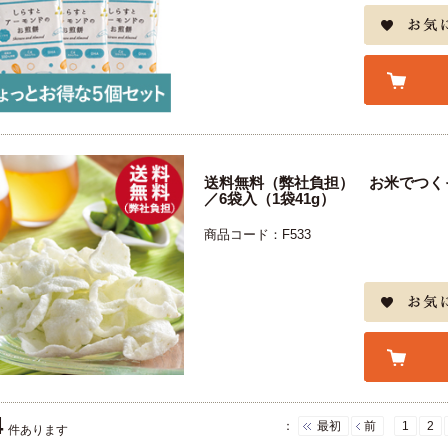
送料無料（弊社負担） お米でつく
／6袋入（1袋41g）
商品コード：F533
4
：
最初
前
1
2
件あります