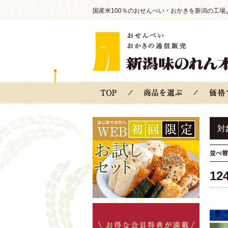
国産米100％のおせんべい・おかきを新潟の工場
対
並べ替
12