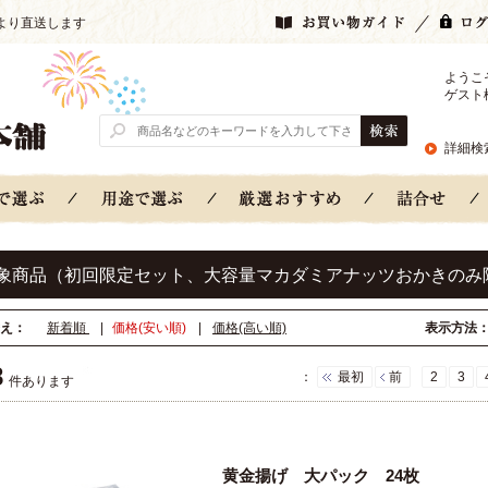
より直送します
ようこ
ゲスト
詳細検
象商品（初回限定セット、大容量マカダミアナッツおかきのみ
え：
新着順
|
価格(安い順)
|
価格(高い順)
表示方法
8
：
最初
前
2
3
件あります
黄金揚げ 大パック 24枚