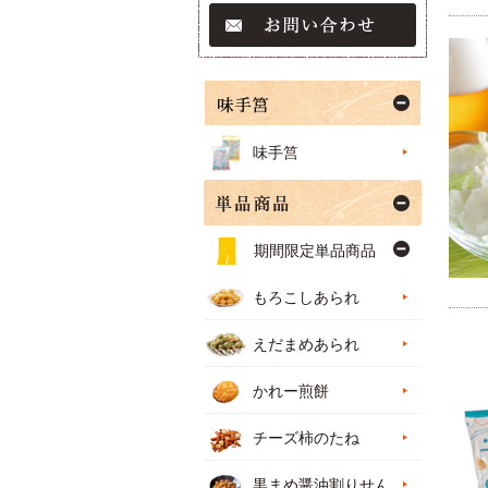
味手筥
期間限定単品商品
もろこしあられ
えだまめあられ
かれー煎餅
チーズ柿のたね
黒まめ醤油割りせん