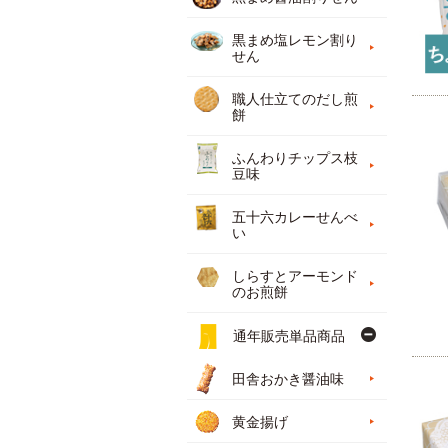
黒まめ塩レモン割り
せん
職人仕立てのだし煎
餅
ふんわりチップス枝
豆味
五十六カレーせんべ
い
しらすとアーモンド
のお煎餅
通年販売単品商品
田舎おかき醤油味
黄金揚げ