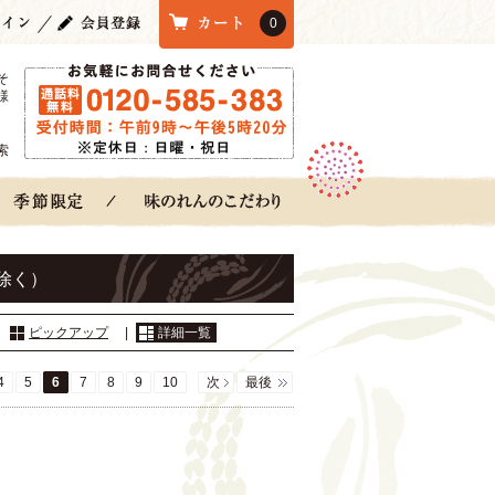
0
そ
様
索
除く）
：
ピックアップ
|
詳細一覧
4
5
6
7
8
9
10
次
最後