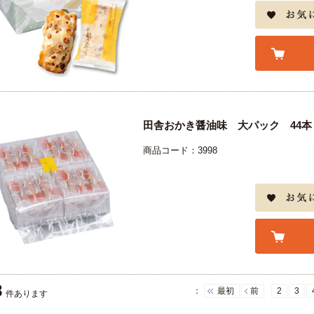
田舎おかき醤油味 大パック 44本
商品コード：3998
8
：
最初
前
2
3
件あります