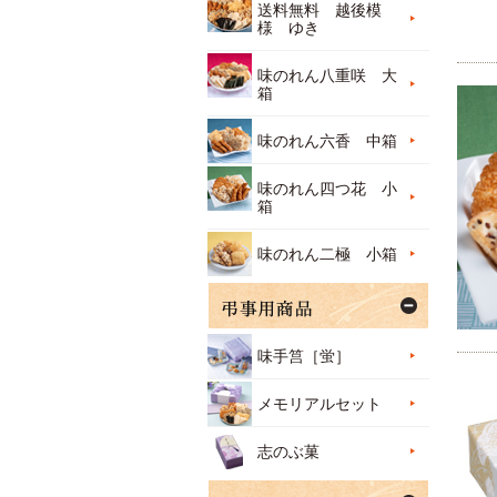
送料無料 越後模
様 ゆき
味のれん八重咲 大
箱
味のれん六香 中箱
味のれん四つ花 小
箱
味のれん二極 小箱
味手筥［蛍］
メモリアルセット
志のぶ菓