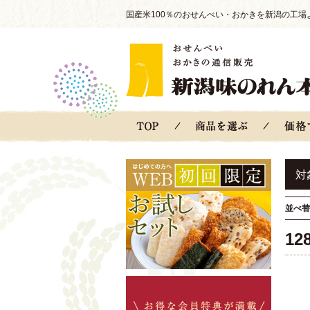
国産米100％のおせんべい・おかきを新潟の工場
対
並べ替
12