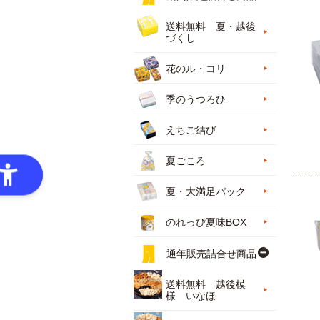
送料無料 夏・越後
づくし
花のル・コリ
季のうつろひ
えちご結び
夏ごころ
夏・大満足パック
のれっぴ夏味BOX
通年販売詰合せ商品
送料無料 越後模
様 いなほ