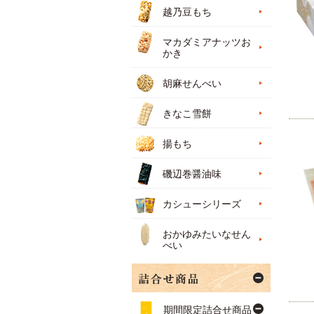
越乃豆もち
マカダミアナッツお
かき
胡麻せんべい
きなこ雪餅
揚もち
磯辺巻醤油味
カシューシリーズ
おかゆみたいなせん
べい
期間限定詰合せ商品