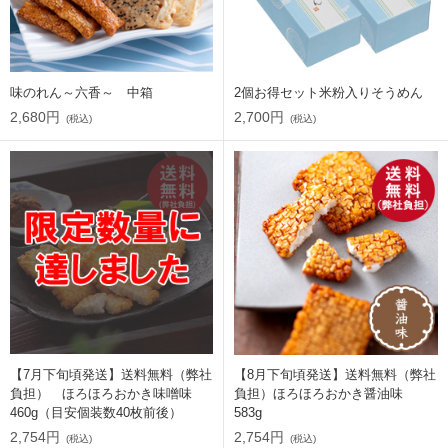
味のれん～六香～ 中箱
2個お得セット米粉入りそうめん
2,680円
2,700円
(税込)
(税込)
【7月下旬頃発送】送料無料（弊社
【8月下旬頃発送】送料無料（弊社
負担） ほろほろおかき味噌味
負担）ほろほろおかき醤油味
460g（目安個装数40枚前後）
583g
2,754円
2,754円
(税込)
(税込)