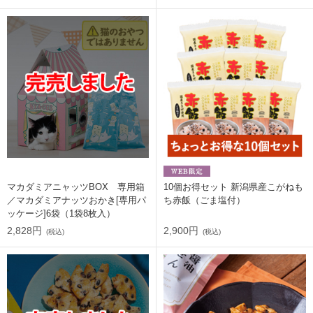
マカダミアニャッツBOX 専用箱
10個お得セット 新潟県産こがねも
／マカダミアナッツおかき[専用パ
ち赤飯（ごま塩付）
ッケージ]6袋（1袋8枚入）
2,828円
2,900円
(税込)
(税込)