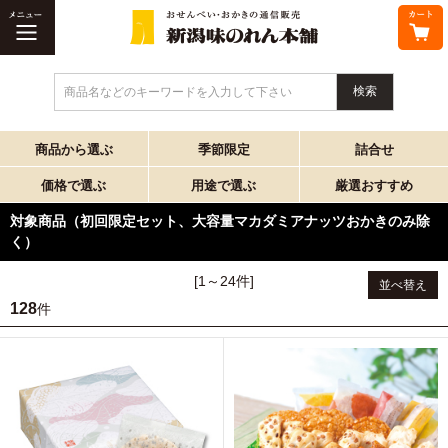
商品名などのキーワードを入力して下さい
商品から選ぶ
季節限定
詰合せ
価格で選ぶ
用途で選ぶ
厳選おすすめ
対象商品（初回限定セット、大容量マカダミアナッツおかきのみ除
く）
[1～24件]
並べ替え
128
件