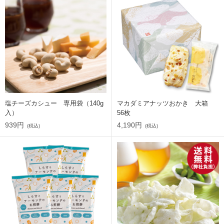
塩チーズカシュー 専用袋（140g
マカダミアナッツおかき 大箱
入）
56枚
939円
4,190円
(税込)
(税込)