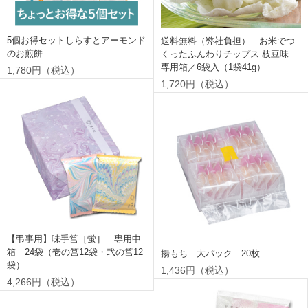
5個お得セットしらすとアーモンド
送料無料（弊社負担） お米でつ
のお煎餅
くったふんわりチップス 枝豆味
専用箱／6袋入（1袋41g）
1,780円（税込）
1,720円（税込）
【弔事用】味手筥［蛍］ 専用中
箱 24袋（壱の筥12袋・弐の筥12
揚もち 大パック 20枚
袋）
1,436円（税込）
4,266円（税込）