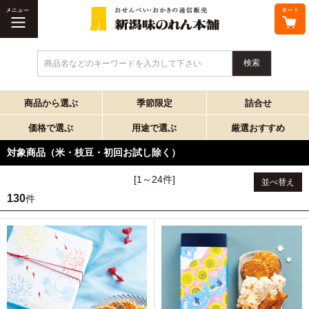
商品名などのキーワードを入力して下さい
商品から選ぶ
季節限定
詰合せ
価格で選ぶ
用途で選ぶ
厳選おすすめ
対象商品（米・枝豆・初回お試し除く）
[1～24件]
並べ替え
130
件