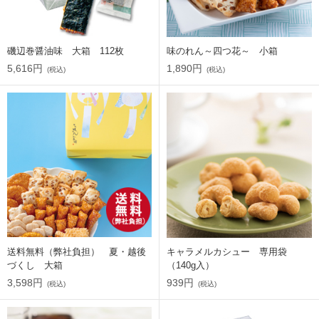
磯辺巻醤油味 大箱 112枚
味のれん～四つ花～ 小箱
5,616円
1,890円
(税込)
(税込)
送料無料（弊社負担） 夏・越後
キャラメルカシュー 専用袋
づくし 大箱
（140g入）
3,598円
939円
(税込)
(税込)