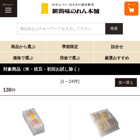
商品名などのキーワードを入力して下さい
商品から選ぶ
季節限定
詰合せ
価格で選ぶ
用途で選ぶ
厳選おすすめ
対象商品（米・枝豆・初回お試し除く）
[1～24件]
並べ替え
130
件