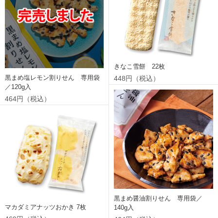
きなこ雪餅 22枚
黒まめ塩レモン割りせん 専用袋
448円（税込）
／120g入
464円（税込）
黒まめ醤油割りせん 専用袋／
マカダミアナッツおかき 7枚
140g入