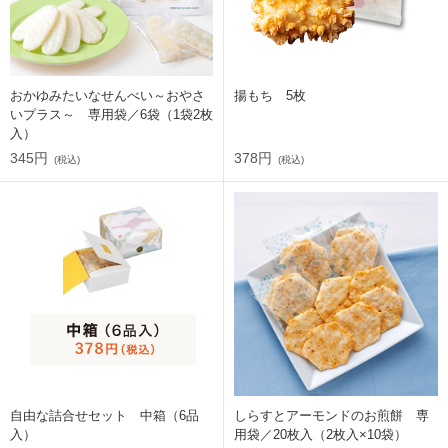
おかゆみたいなせんべい～おやさ
揚もち 5枚
いプラス～ 専用袋／6袋（1袋2枚
入）
345円
378円
(税込)
(税込)
自由な詰合せセット 中箱（6品
しらすとアーモンドのお煎餅 専
入）
用袋／20枚入（2枚入×10袋）