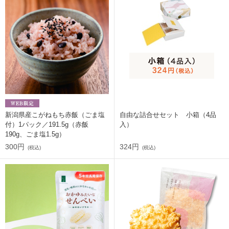
新潟県産こがねもち赤飯（ごま塩
自由な詰合せセット 小箱（4品
付）1パック／191.5g（赤飯
入）
190g、ごま塩1.5g）
300円
324円
(税込)
(税込)