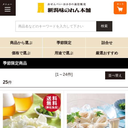
商品名などのキーワードを入力して下さい
商品から選ぶ
季節限定
詰合せ
価格で選ぶ
用途で選ぶ
厳選おすすめ
季節限定商品
[1～24件]
並べ替え
25
件