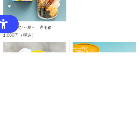
えちご結び～夏～ 専用箱
1,080円（税込）
チーズ柿のたね ドライチーズ
のれっぴ夏味BOX 専用箱
入 専用箱／88g（11g×8袋）
997円（税込）
1,015円（税込）