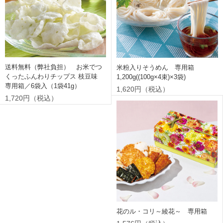
送料無料（弊社負担） お米でつ
米粉入りそうめん 専用箱
くったふんわりチップス 枝豆味
1,200g((100g×4束)×3袋)
専用箱／6袋入（1袋41g）
1,620円（税込）
1,720円（税込）
花のル・コリ～綾花～ 専用箱