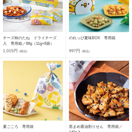
チーズ柿のたね ドライチーズ
のれっぴ夏味BOX 専用箱
入 専用箱／88g（11g×8袋）
1,015円
997円
(税込)
(税込)
夏ごころ 専用袋
黒まめ醤油割りせん 専用袋／