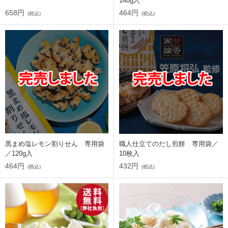
140g入
658円
464円
(税込)
(税込)
黒まめ塩レモン割りせん 専用袋
職人仕立てのだし煎餅 専用袋／
／120g入
10枚入
464円
432円
(税込)
(税込)