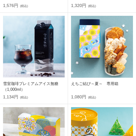
1,576円
1,320円
(税込)
(税込)
雪室珈琲プレミアムアイス無糖
えちご結び～夏～ 専用箱
（1,000ml）
1,134円
1,080円
(税込)
(税込)