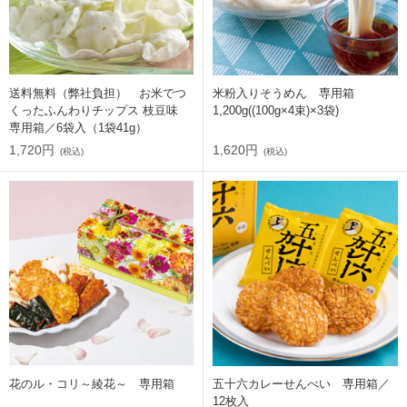
送料無料（弊社負担） お米でつ
米粉入りそうめん 専用箱
くったふんわりチップス 枝豆味
1,200g((100g×4束)×3袋)
専用箱／6袋入（1袋41g）
1,720円
1,620円
(税込)
(税込)
花のル・コリ～綾花～ 専用箱
五十六カレーせんべい 専用箱／
12枚入