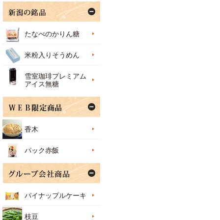
たなべのかりん糖
米粉入りそうめん
雪室珈琲プレミアム
アイス無糖
香木
パック赤飯
パイナップルケーキ
枝豆