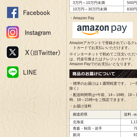
3万円～10万円未満
500円
10万円～30万円未満
830円
・Amazon Pay
Amazonアカウントで登録されているク
トカードでお支払いいただけます。
※インターネットで初めてご注文いただ
は、代金引換またはクレジットカード、
Amazon Payでのお支払いとなります。
・標準のお届けは１週間程度です。（一
除く）
・配送時間帯は<午前、
14～16時、16～
時、18～21時>をご指定できます。
・お届け送料
都道府県
送料
（税
北海道
1,
青森・秋田・岩手
7
新潟
6