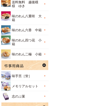
送料無料 越後模
様 ゆき
味のれん八重咲 大
箱
味のれん六香 中箱
味のれん四つ花 小
箱
味のれん二極 小箱
味手筥［蛍］
メモリアルセット
志のぶ菓