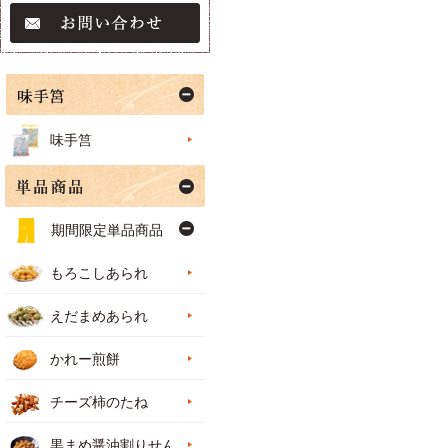
味手筥
期間限定単品商品
もろこしあられ
えだまめあられ
かれー煎餅
チーズ柿のたね
黒まめ醤油割りせん