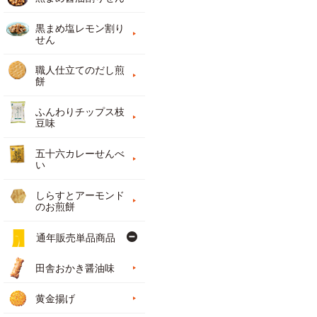
黒まめ塩レモン割り
せん
職人仕立てのだし煎
餅
ふんわりチップス枝
豆味
五十六カレーせんべ
い
しらすとアーモンド
のお煎餅
通年販売単品商品
田舎おかき醤油味
黄金揚げ