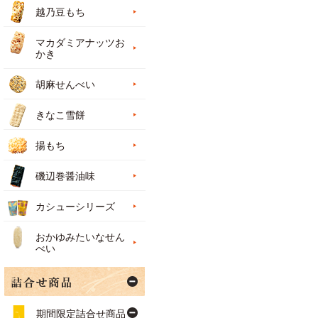
越乃豆もち
マカダミアナッツお
かき
胡麻せんべい
きなこ雪餅
揚もち
磯辺巻醤油味
カシューシリーズ
おかゆみたいなせん
べい
期間限定詰合せ商品