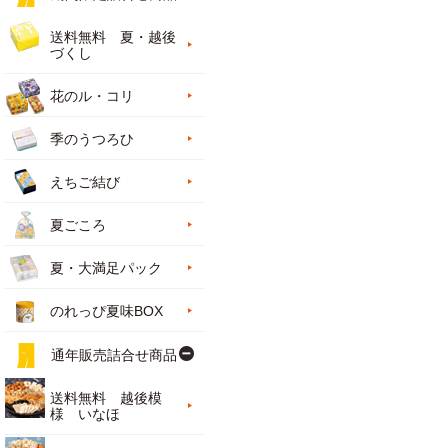
送料無料 夏・越後
づくし
花のル・コリ
季のうつろひ
えちご結び
夏ごころ
夏・大満足パック
のれっぴ夏味BOX
通年販売詰合せ商品
送料無料 越後模
様 いなほ