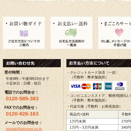
受付時間：
・クレジットカード決済〔一括〕
（手数料：弊本舗負担）
午前9時～午後5時20分まで
※定休日：日曜・祝日
電話でのお問合せ：
・コンビニエンスストア、郵便局[後払い
0120-585-383
（手数料：弊本舗負担）
・代金引換（手数料：お客様負担）
FAXでのお問合せ：
0120-826-163
商品代+送料
手数
1万円未満
270円
メールでのお問合せ：
1万円～3万円未満
340円
niigata@ajinoren.co.jp