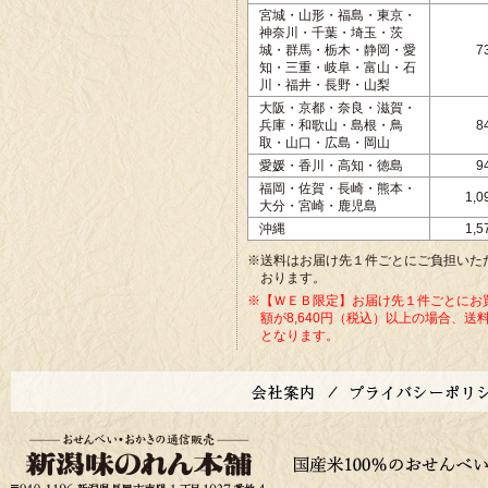
宮城・山形・福島・東京・
神奈川・千葉・埼玉・茨
城・群馬・栃木・静岡・愛
7
知・三重・岐阜・富山・石
川・福井・長野・山梨
大阪・京都・奈良・滋賀・
兵庫・和歌山・島根・鳥
8
取・山口・広島・岡山
愛媛・香川・高知・徳島
9
福岡・佐賀・長崎・熊本・
1,
大分・宮崎・鹿児島
沖縄
1,
※送料はお届け先１件ごとにご負担いた
おります。
※【ＷＥＢ限定】お届け先１件ごとにお
額が8,640円（税込）以上の場合、送
となります。