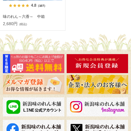
4.8
（107）
味のれん～六香～ 中箱
2,680円
(税込)