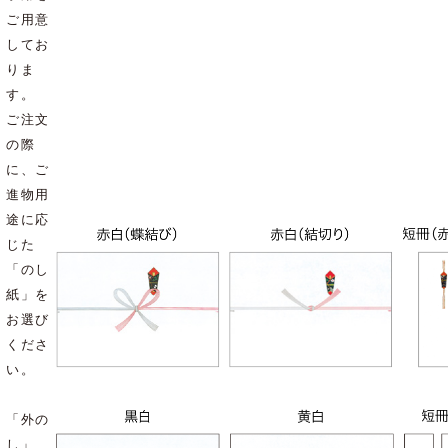
ご用意
してお
りま
す。
ご注文
の際
に、ご
進物用
途に応
じた
「のし
紙」を
お選び
くださ
い。
「外の
し」