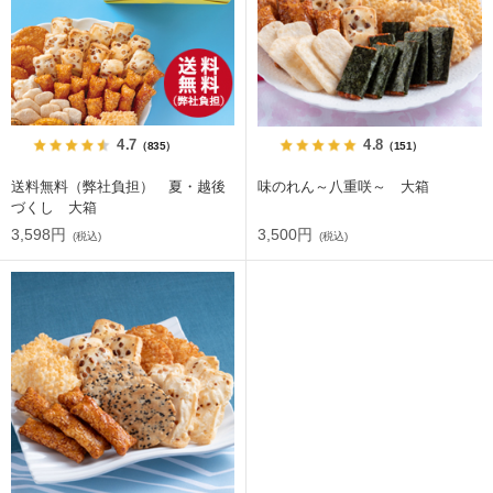
4.7
4.8
（835）
（151）
送料無料（弊社負担） 夏・越後
味のれん～八重咲～ 大箱
づくし 大箱
3,598円
3,500円
(税込)
(税込)