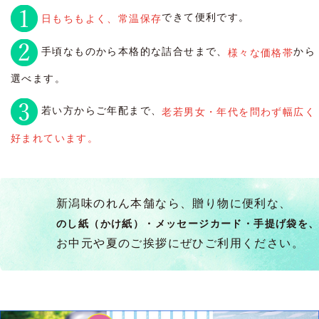
できて便利です。
日もちもよく、常温保存
手頃なものから本格的な詰合せまで、
から
様々な価格帯
選べます。
若い方からご年配まで、
老若男女・年代を問わず幅広く
好まれています。
新潟味のれん本舗なら、贈り物に便利な、
のし紙（かけ紙）・メッセージカード・手提げ袋を
お中元や夏のご挨拶にぜひご利用ください。