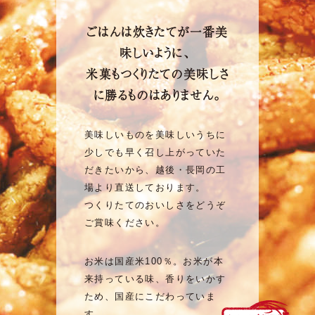
ごはんは炊きたてが一番美
味しいように、
米菓もつくりたての美味しさ
に勝るものはありません。
美味しいものを美味しいうちに
少しでも早く召し上がっていた
だきたいから、越後・長岡の工
場より直送しております。
つくりたてのおいしさをどうぞ
ご賞味ください。
お米は国産米100％。お米が本
来持っている味、香りをいかす
ため、国産にこだわっていま
す。