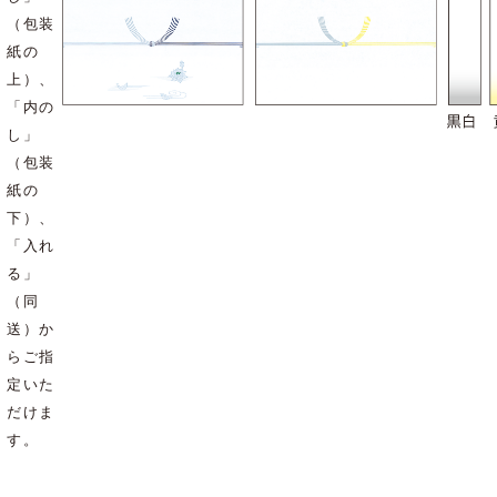
（包装
紙の
上）、
「内の
し」
（包装
紙の
下）、
「入れ
る」
（同
送）か
らご指
定いた
だけま
す。