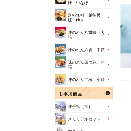
様 いなほ
送料無料 越後模
様 ゆき
味のれん八重咲 大
箱
味のれん六香 中箱
味のれん四つ花 小
箱
味のれん二極 小箱
味手筥［蛍］
メモリアルセット