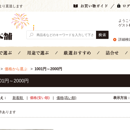
より直送します
ようこ
ゲスト
詳細検
>
価格から選ぶ
>
1001円～2000円
001円～2000円
え：
新着順
|
価格(安い順)
|
価格(高い順)
表示方法
件あります