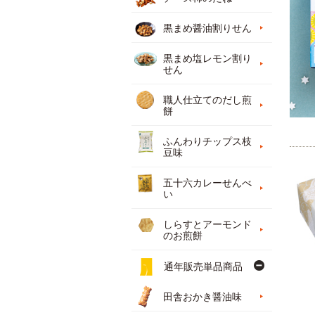
黒まめ醤油割りせん
黒まめ塩レモン割り
せん
職人仕立てのだし煎
餅
ふんわりチップス枝
豆味
五十六カレーせんべ
い
しらすとアーモンド
のお煎餅
通年販売単品商品
田舎おかき醤油味