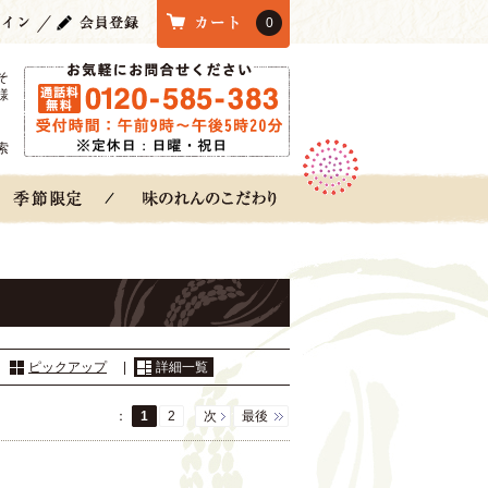
0
そ
様
索
：
ピックアップ
|
詳細一覧
：
1
2
次
最後