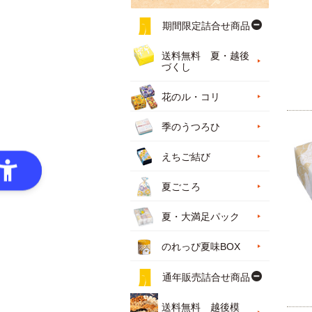
期間限定詰合せ商品
送料無料 夏・越後
づくし
花のル・コリ
季のうつろひ
えちご結び
夏ごころ
夏・大満足パック
のれっぴ夏味BOX
通年販売詰合せ商品
送料無料 越後模