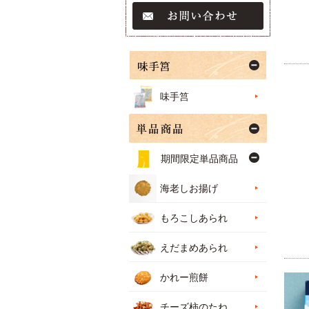
味手筥
期間限定単品商品
海老しお揚げ
もろこしあられ
えだまめあられ
かれー煎餅
チーズ柿のたね