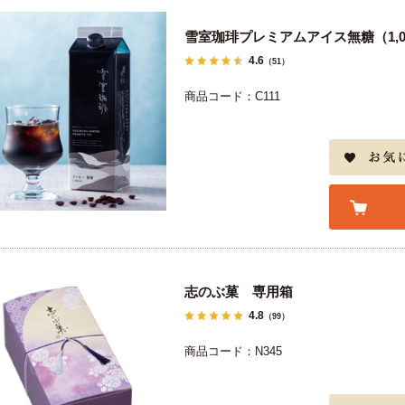
雪室珈琲プレミアムアイス無糖（1,00
4.6
（51）
商品コード：C111
志のぶ菓 専用箱
4.8
（99）
商品コード：N345