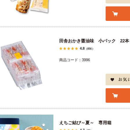
田舎おかき醤油味 小パック 22本
4.8
（856）
商品コード：3996
えちご結び～夏～ 専用箱