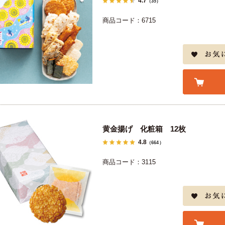
4.7
（35）
商品コード：6715
黄金揚げ 化粧箱 12枚
4.8
（664）
商品コード：3115