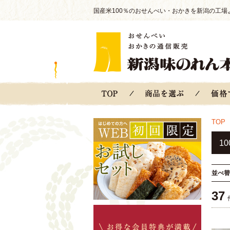
国産米100％のおせんべい・おかきを新潟の工場
TOP
1
並べ替
37