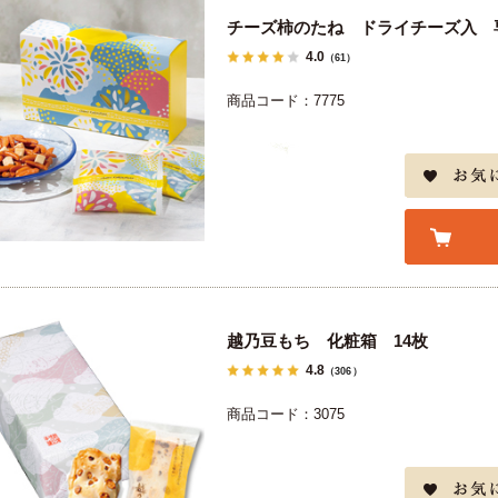
チーズ柿のたね ドライチーズ入 専用
4.0
（61）
商品コード：7775
越乃豆もち 化粧箱 14枚
4.8
（306）
商品コード：3075