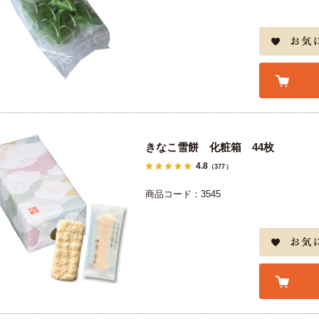
きなこ雪餅 化粧箱 44枚
4.8
（377）
商品コード：3545