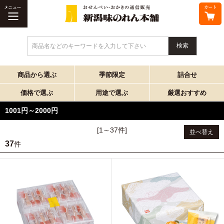
商品名などのキーワードを入力して下さい
商品から選ぶ
季節限定
詰合せ
価格で選ぶ
用途で選ぶ
厳選おすすめ
1001円～2000円
[1～37件]
並べ替え
37
件