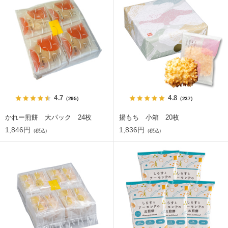
4.7
4.8
（295）
（237）
かれー煎餅 大パック 24枚
揚もち 小箱 20枚
1,846円
1,836円
(税込)
(税込)