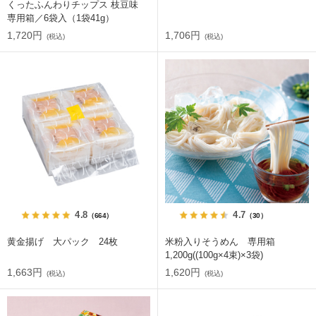
くったふんわりチップス 枝豆味
専用箱／6袋入（1袋41g）
1,720円
1,706円
(税込)
(税込)
4.8
4.7
（664）
（30）
黄金揚げ 大パック 24枚
米粉入りそうめん 専用箱
1,200g((100g×4束)×3袋)
1,663円
1,620円
(税込)
(税込)