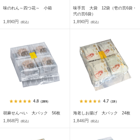
味のれん～四つ花～ 小箱
味手筥 大袋 12袋（壱の筥6袋・
弐の筥6袋）
1,890円
1,890円
(税込)
(税込)
4.8
4.7
（289）
（19）
胡麻せんべい 大パック 56枚
海老しお揚げ 大パック 24枚
1,868円
1,846円
(税込)
(税込)