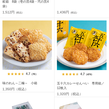
粧箱 8袋（壱の筥4袋・弐の筥4
袋）
1,512円
1,436円
(税込)
(税込)
4.7
4.7
（70）
（470）
味のれん～二極～ 小箱
五十六カレーせんべい 専用箱／
12枚入
1,350円（税込）
1,320円（税込）