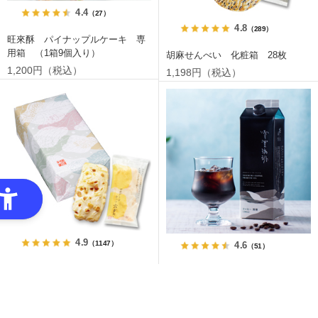
4.4
（27）
4.8
（289）
旺來酥 パイナップルケーキ 専
用箱 （1箱9個入り）
胡麻せんべい 化粧箱 28枚
1,200円（税込）
1,198円（税込）
4.9
（1147）
4.6
（51）
マカダミアナッツおかき 化粧
雪室珈琲プレミアムアイス無糖
箱 14枚
（1,000ml）
1,155円（税込）
1,134円（税込）