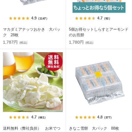
4.9
4.7
（1147）
（92）
マカダミアナッツおかき 大パッ
5個お得セットしらすとアーモンド
ク 28枚
のお煎餅
1,787円
1,780円
(税込)
(税込)
4.7
4.8
（661）
（377）
送料無料（弊社負担） お米でつ
きなこ雪餅 大パック 88枚