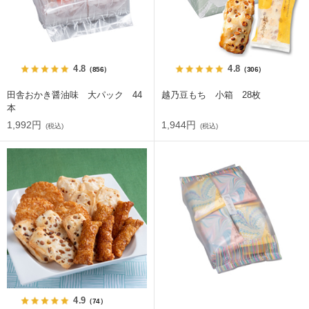
4.8
4.8
（856）
（306）
田舎おかき醤油味 大パック 44
越乃豆もち 小箱 28枚
本
1,992円
1,944円
(税込)
(税込)
4.9
（74）