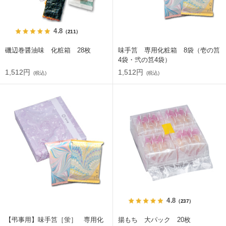
4.8
（211）
磯辺巻醤油味 化粧箱 28枚
味手筥 専用化粧箱 8袋（壱の筥
4袋・弐の筥4袋）
1,512円
1,512円
(税込)
(税込)
4.8
（237）
【弔事用】味手筥［蛍］ 専用化
揚もち 大パック 20枚