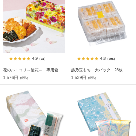
4.9
4.8
（24）
（306）
花のル・コリ～綾花～ 専用箱
越乃豆もち 大パック 28枚
1,576円
1,539円
(税込)
(税込)