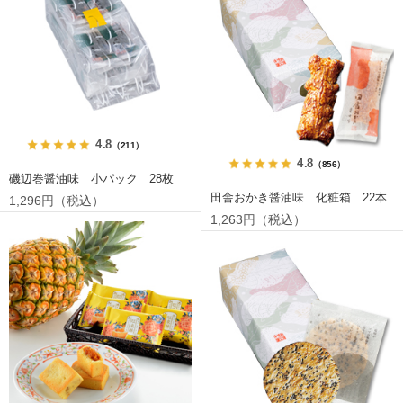
4.8
（211）
4.8
（856）
磯辺巻醤油味 小パック 28枚
田舎おかき醤油味 化粧箱 22本
1,296円（税込）
1,263円（税込）