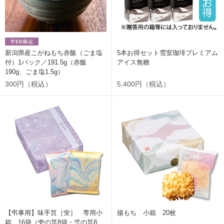
新潟県産こがねもち赤飯（ごま塩
5本お得セット雪室珈琲プレミアム
付）1パック／191.5g（赤飯
アイス無糖
190g、ごま塩1.5g）
300円（税込）
5,400円（税込）
【弔事用】味手筥［蛍］ 専用小
揚もち 小箱 20枚
箱 16袋（壱の筥8袋・弐の筥8