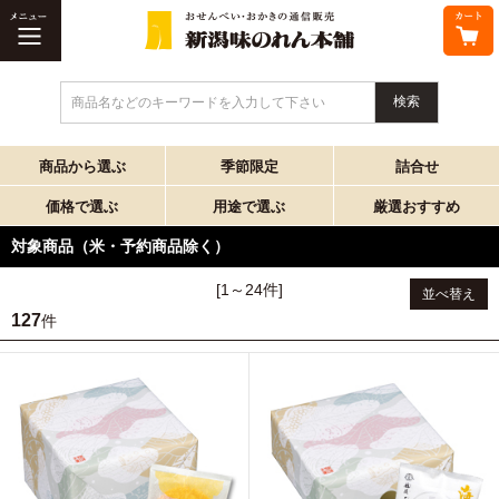
商品名などのキーワードを入力して下さい
商品から選ぶ
季節限定
詰合せ
価格で選ぶ
用途で選ぶ
厳選おすすめ
対象商品（米・予約商品除く）
[1～24件]
並べ替え
127
件