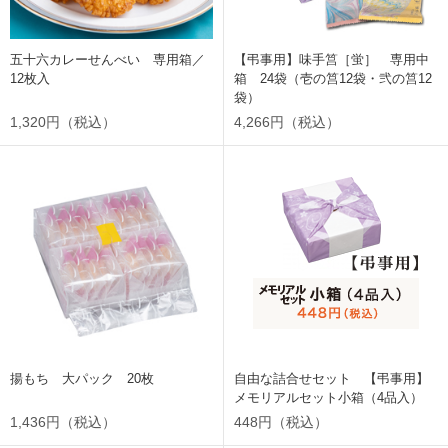
五十六カレーせんべい 専用箱／
【弔事用】味手筥［蛍］ 専用中
12枚入
箱 24袋（壱の筥12袋・弐の筥12
袋）
1,320円（税込）
4,266円（税込）
揚もち 大パック 20枚
自由な詰合せセット 【弔事用】
メモリアルセット小箱（4品入）
1,436円（税込）
448円（税込）