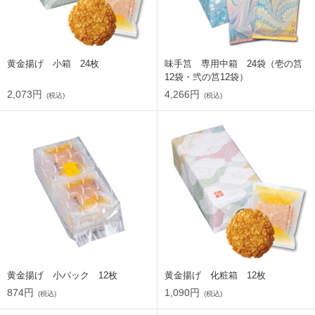
黄金揚げ 小箱 24枚
味手筥 専用中箱 24袋（壱の筥
12袋・弐の筥12袋）
2,073円
4,266円
(税込)
(税込)
黄金揚げ 小パック 12枚
黄金揚げ 化粧箱 12枚
874円
1,090円
(税込)
(税込)