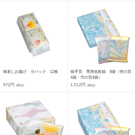
海老しお揚げ 小パック 12枚
味手筥 専用化粧箱 8袋（壱の筥
4袋・弐の筥4袋）
972円
1,512円
(税込)
(税込)