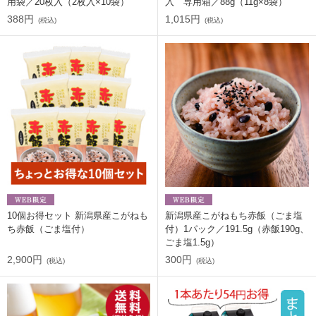
用袋／20枚入（2枚入×10袋）
入 専用箱／88g（11g×8袋）
388円
1,015円
(税込)
(税込)
10個お得セット 新潟県産こがねも
新潟県産こがねもち赤飯（ごま塩
ち赤飯（ごま塩付）
付）1パック／191.5g（赤飯190g、
ごま塩1.5g）
2,900円
300円
(税込)
(税込)