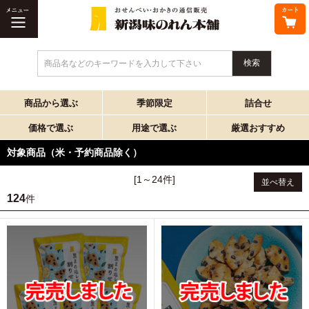
商品名などのキーワードを入力して下さい
商品から選ぶ
季節限定
詰合せ
価格で選ぶ
用途で選ぶ
厳選おすすめ
対象商品（米・予約商品除く）
[1～24件]
並べ替え
124
件