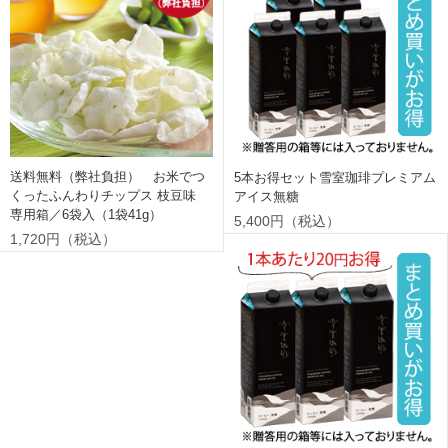
送料無料（弊社負担） お米でつ
5本お得セット雪室珈琲プレミアム
くったふんわりチップス 枝豆味
アイス無糖
専用箱／6袋入（1袋41g）
5,400円（税込）
1,720円（税込）