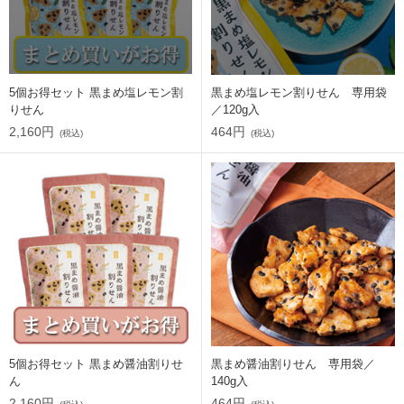
5個お得セット 黒まめ塩レモン割
黒まめ塩レモン割りせん 専用袋
りせん
／120g入
2,160円
464円
(税込)
(税込)
5個お得セット 黒まめ醤油割りせ
黒まめ醤油割りせん 専用袋／
ん
140g入
2,160円
464円