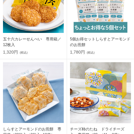
五十六カレーせんべい 専用箱／
5個お得セットしらすとアーモンド
12枚入
のお煎餅
1,320円
1,780円
(税込)
(税込)
しらすとアーモンドのお煎餅 専
チーズ柿のたね ドライチーズ