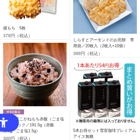
揚もち 5枚
378円（税込）
しらすとアーモンドのお煎餅 専
用袋／20枚入（2枚入×10袋）
388円（税込）
新潟県産こがねもち赤飯（ごま塩
付）1パック／191.5g（赤飯
5本お得セット雪室珈琲プレミアム
190g、ごま塩1.5g）
アイス無糖
300円（税込）