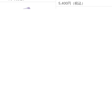
5,400円（税込）
【弔事用】味手筥［蛍］ 専用小
箱 16袋（壱の筥8袋・弐の筥8
揚もち 小箱 20枚
袋）
1,836円（税込）
2,916円（税込）