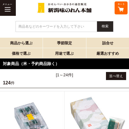
商品名などのキーワードを入力して下さい
商品から選ぶ
季節限定
詰合せ
価格で選ぶ
用途で選ぶ
厳選おすすめ
対象商品（米・予約商品除く）
[1～24件]
並べ替え
124
件