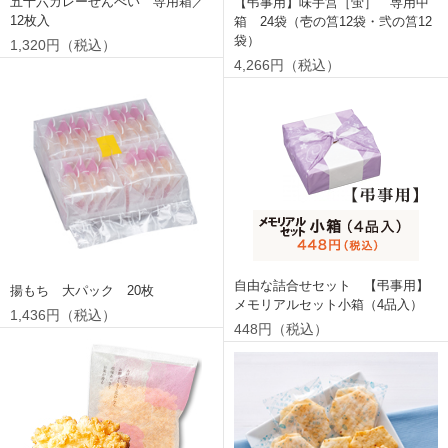
五十六カレーせんべい 専用箱／
【弔事用】味手筥［蛍］ 専用中
12枚入
箱 24袋（壱の筥12袋・弐の筥12
袋）
1,320円（税込）
4,266円（税込）
自由な詰合せセット 【弔事用】
揚もち 大パック 20枚
メモリアルセット小箱（4品入）
1,436円（税込）
448円（税込）