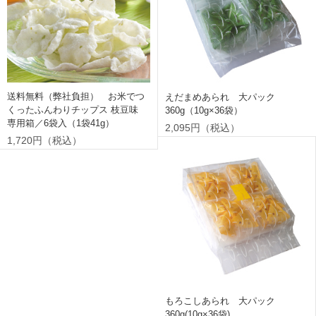
送料無料（弊社負担） お米でつ
えだまめあられ 大パック
くったふんわりチップス 枝豆味
360g（10g×36袋）
専用箱／6袋入（1袋41g）
2,095円（税込）
1,720円（税込）
もろこしあられ 大パック
360g(10g×36袋)