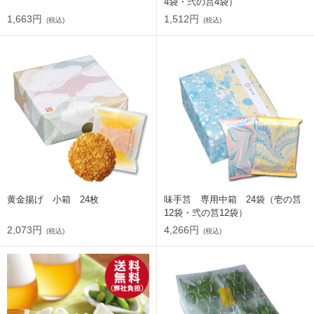
4袋・弐の筥4袋）
1,663円
1,512円
(税込)
(税込)
黄金揚げ 小箱 24枚
味手筥 専用中箱 24袋（壱の筥
12袋・弐の筥12袋）
2,073円
4,266円
(税込)
(税込)