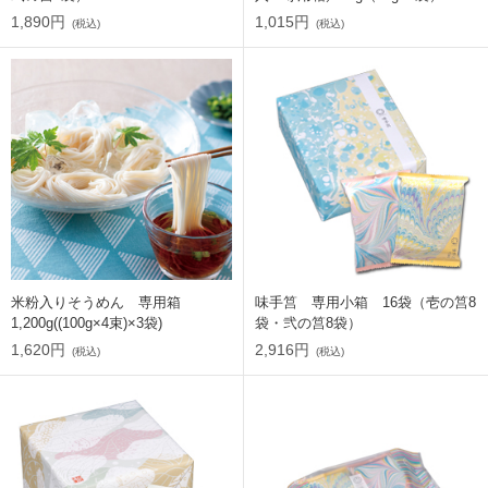
1,890円
1,015円
(税込)
(税込)
米粉入りそうめん 専用箱
味手筥 専用小箱 16袋（壱の筥8
1,200g((100g×4束)×3袋)
袋・弐の筥8袋）
1,620円
2,916円
(税込)
(税込)