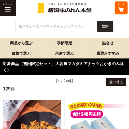
商品名などのキーワードを入力して下さい
商品から選ぶ
季節限定
詰合せ
価格で選ぶ
用途で選ぶ
厳選おすすめ
対象商品（初回限定セット、大容量マカダミアナッツおかきのみ除
く）
[1～24件]
並べ替え
129
件