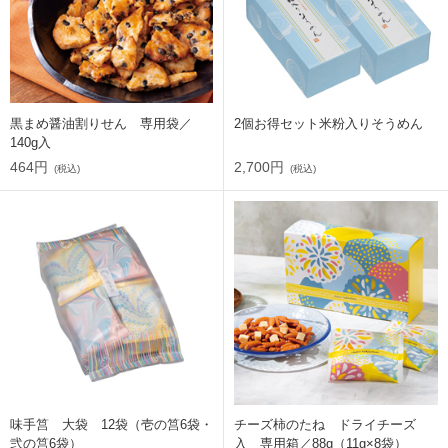
黒まめ醤油割りせん 専用袋／
2個お得セット米粉入りそうめん
140g入
464円
2,700円
(税込)
(税込)
味手筥 大袋 12袋（壱の筥6袋・
チーズ柿のたね ドライチーズ
弐の筥6袋）
入 専用箱／88g（11g×8袋）