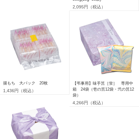
2,095円（税込）
揚もち 大パック 20枚
【弔事用】味手筥［蛍］ 専用中
箱 24袋（壱の筥12袋・弐の筥12
1,436円（税込）
袋）
4,266円（税込）