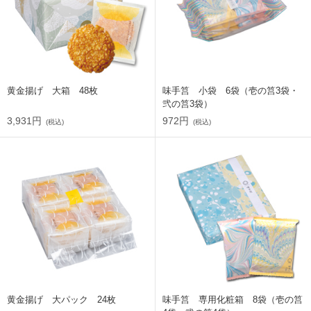
黄金揚げ 大箱 48枚
味手筥 小袋 6袋（壱の筥3袋・
弐の筥3袋）
3,931円
972円
(税込)
(税込)
黄金揚げ 大パック 24枚
味手筥 専用化粧箱 8袋（壱の筥