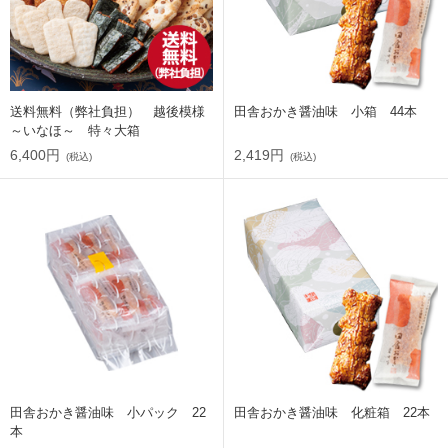
送料無料（弊社負担） 越後模様
田舎おかき醤油味 小箱 44本
～いなほ～ 特々大箱
6,400円
2,419円
(税込)
(税込)
田舎おかき醤油味 小パック 22
田舎おかき醤油味 化粧箱 22本
本