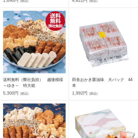
1,890円
4,622円
(税込)
(税込)
送料無料（弊社負担） 越後模様
田舎おかき醤油味 大パック 44
～ゆき～ 特大箱
本
5,300円
1,992円
(税込)
(税込)