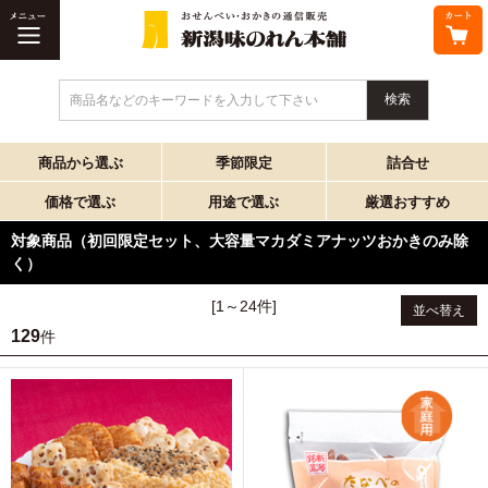
商品名などのキーワードを入力して下さい
商品から選ぶ
季節限定
詰合せ
価格で選ぶ
用途で選ぶ
厳選おすすめ
対象商品（初回限定セット、大容量マカダミアナッツおかきのみ除
く）
[1～24件]
並べ替え
129
件