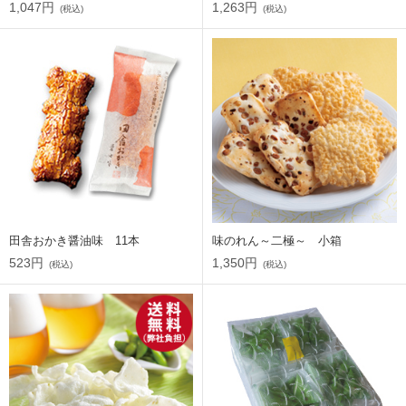
1,047円
1,263円
(税込)
(税込)
田舎おかき醤油味 11本
味のれん～二極～ 小箱
523円
1,350円
(税込)
(税込)