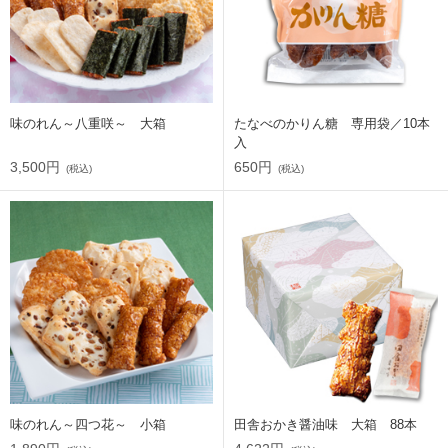
味のれん～八重咲～ 大箱
たなべのかりん糖 専用袋／10本
入
3,500円
650円
(税込)
(税込)
味のれん～四つ花～ 小箱
田舎おかき醤油味 大箱 88本