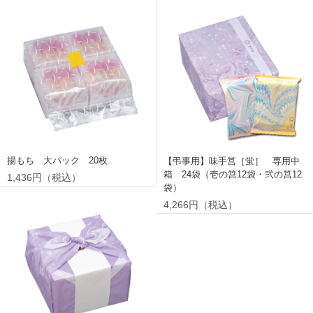
揚もち 大パック 20枚
【弔事用】味手筥［蛍］ 専用中
箱 24袋（壱の筥12袋・弐の筥12
1,436円（税込）
袋）
4,266円（税込）