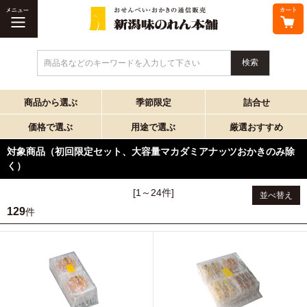
商品名などのキーワードを入力して下さい
商品から選ぶ
季節限定
詰合せ
価格で選ぶ
用途で選ぶ
厳選おすすめ
対象商品（初回限定セット、大容量マカダミアナッツおかきのみ除
く）
[1～24件]
並べ替え
129
件