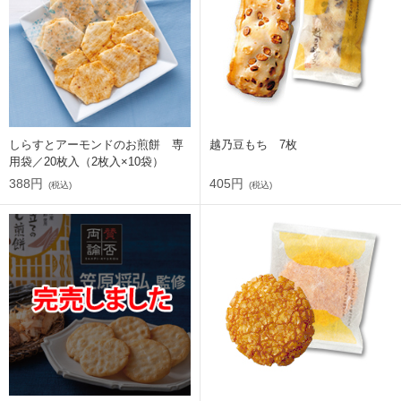
しらすとアーモンドのお煎餅 専
越乃豆もち 7枚
用袋／20枚入（2枚入×10袋）
388円
405円
(税込)
(税込)