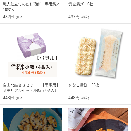
職人仕立てのだし煎餅 専用袋／
黄金揚げ 6枚
10枚入
432円
437円
(税込)
(税込)
自由な詰合せセット 【弔事用】
きなこ雪餅 22枚
メモリアルセット小箱（4品入）
448円
448円
(税込)
(税込)