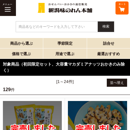
商品名などのキーワードを入力して下さい
商品から選ぶ
季節限定
詰合せ
価格で選ぶ
用途で選ぶ
厳選おすすめ
対象商品（初回限定セット、大容量マカダミアナッツおかきのみ除
く）
[1～24件]
並べ替え
129
件