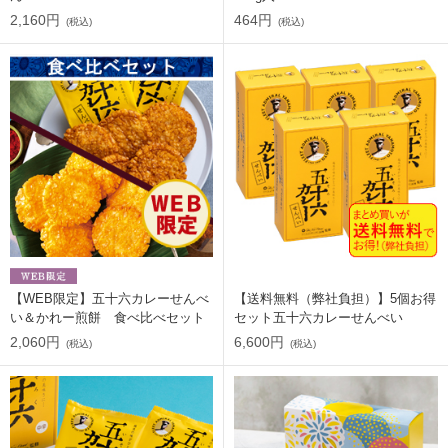
2,160円
464円
(税込)
(税込)
【WEB限定】五十六カレーせんべ
【送料無料（弊社負担）】5個お得
い＆かれー煎餅 食べ比べセット
セット五十六カレーせんべい
2,060円
6,600円
(税込)
(税込)