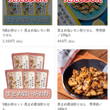
5個お得セット 黒まめ塩レモン割
黒まめ塩レモン割りせん 専用袋
りせん
／120g入
2,160円
464円
(税込)
(税込)
5個お得セット 黒まめ醤油割りせ
黒まめ醤油割りせん 専用袋／
ん
140g入