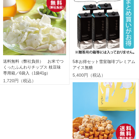
送料無料（弊社負担） お米でつ
5本お得セット雪室珈琲プレミアム
くったふんわりチップス 枝豆味
アイス無糖
専用箱／6袋入（1袋41g）
5,400円（税込）
1,720円（税込）