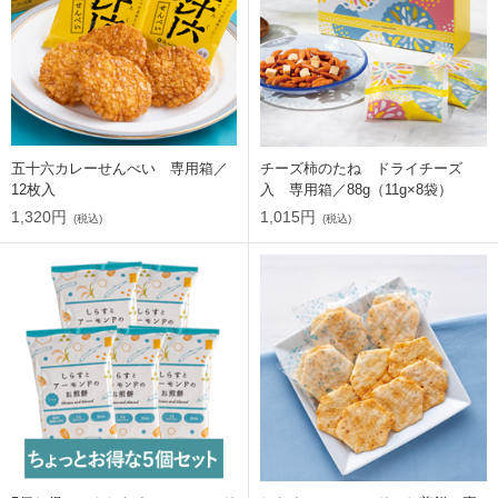
五十六カレーせんべい 専用箱／
チーズ柿のたね ドライチーズ
12枚入
入 専用箱／88g（11g×8袋）
1,320円
1,015円
(税込)
(税込)