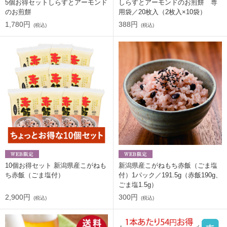
5個お得セットしらすとアーモンド
しらすとアーモンドのお煎餅 専
のお煎餅
用袋／20枚入（2枚入×10袋）
1,780円
388円
(税込)
(税込)
10個お得セット 新潟県産こがねも
新潟県産こがねもち赤飯（ごま塩
ち赤飯（ごま塩付）
付）1パック／191.5g（赤飯190g、
ごま塩1.5g）
2,900円
300円
(税込)
(税込)