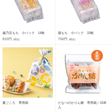
越乃豆もち 小パック 14枚
揚もち 小パック 10枚
810円
756円
(税込)
(税込)
夏ごころ 専用袋
たなべのかりん糖 専用袋／10本
入