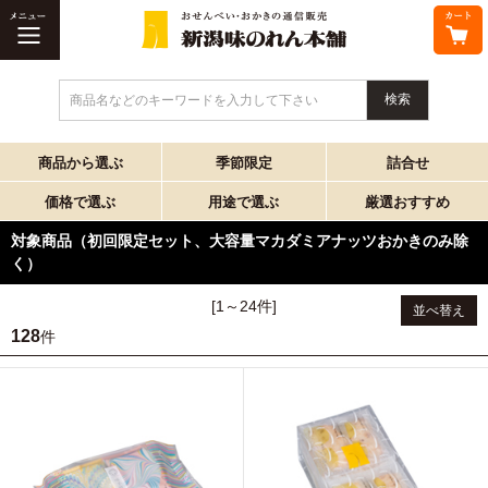
商品名などのキーワードを入力して下さい
商品から選ぶ
季節限定
詰合せ
価格で選ぶ
用途で選ぶ
厳選おすすめ
対象商品（初回限定セット、大容量マカダミアナッツおかきのみ除
く）
[1～24件]
並べ替え
128
件