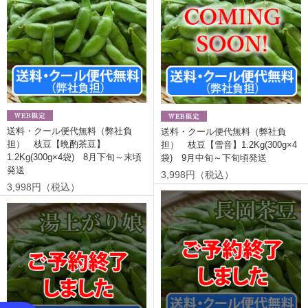
送料・クール便代無料（弊社負
送料・クール便代無料（弊社負
担） 枝豆【晩酌茶豆】
担） 枝豆【雪音】1.2Kg(300g×4
1.2Kg(300g×4袋) 8月下旬～末頃
袋) 9月中旬～下旬頃発送
発送
3,998円（税込）
3,998円（税込）