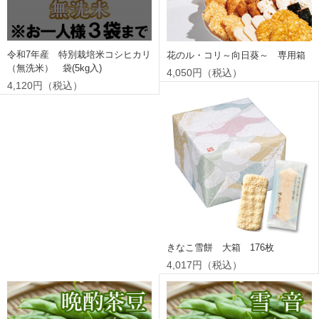
令和7年産 特別栽培米コシヒカリ
花のル・コリ～向日葵～ 専用箱
（無洗米） 袋(5kg入)
4,050円（税込）
4,120円（税込）
きなこ雪餅 大箱 176枚
4,017円（税込）