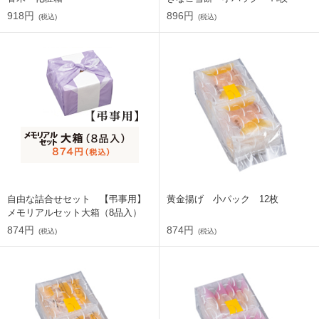
918円
896円
(税込)
(税込)
自由な詰合せセット 【弔事用】
黄金揚げ 小パック 12枚
メモリアルセット大箱（8品入）
874円
874円
(税込)
(税込)