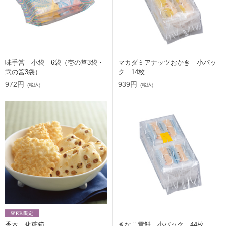
味手筥 小袋 6袋（壱の筥3袋・
マカダミアナッツおかき 小パッ
弐の筥3袋）
ク 14枚
972円
939円
(税込)
(税込)
香木 化粧箱
きなこ雪餅 小パック 44枚