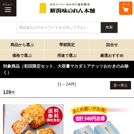
商品名などのキーワードを入力して下さい
商品から選ぶ
季節限定
詰合せ
価格で選ぶ
用途で選ぶ
厳選おすすめ
対象商品（初回限定セット、大容量マカダミアナッツおかきのみ除
く）
[1～24件]
並べ替え
129
件