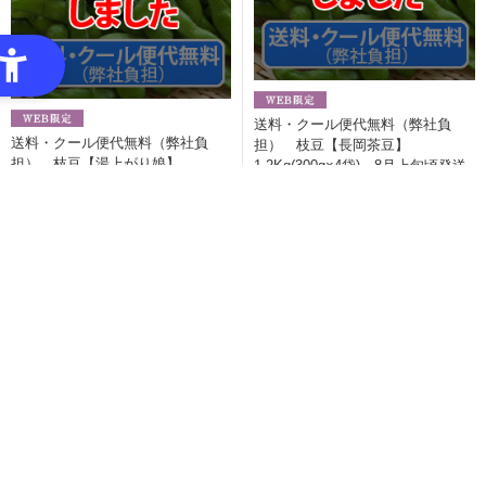
送料・クール便代無料（弊社負
送料・クール便代無料（弊社負
担） 枝豆【長岡茶豆】
担） 枝豆【湯上がり娘】
1.2Kg(300g×4袋) 8月上旬頃発送
1.2Kg(300g×4袋) 7月中旬～下旬
3,998円（税込）
頃発送
3,998円（税込）
黄金揚げ 大箱 48枚
3,931円（税込）