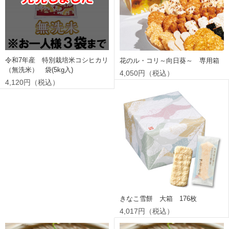
令和7年産 特別栽培米コシヒカリ
花のル・コリ～向日葵～ 専用箱
（無洗米） 袋(5kg入)
4,050円（税込）
4,120円（税込）
きなこ雪餅 大箱 176枚
4,017円（税込）