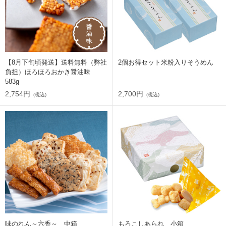
【8月下旬頃発送】送料無料（弊社
2個お得セット米粉入りそうめん
負担）ほろほろおかき醤油味
583g
2,754円
2,700円
(税込)
(税込)
味のれん～六香～ 中箱
もろこしあられ 小箱