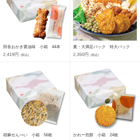
田舎おかき醤油味 小箱 44本
夏・大満足パック 特大パック
2,419円
2,350円
(税込)
(税込)
胡麻せんべい 小箱 56枚
かれー煎餅 小箱 24枚