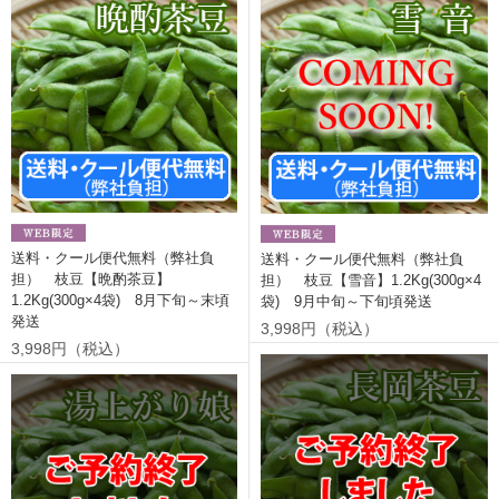
送料・クール便代無料（弊社負
送料・クール便代無料（弊社負
担） 枝豆【晩酌茶豆】
担） 枝豆【雪音】1.2Kg(300g×4
1.2Kg(300g×4袋) 8月下旬～末頃
袋) 9月中旬～下旬頃発送
発送
3,998円（税込）
3,998円（税込）