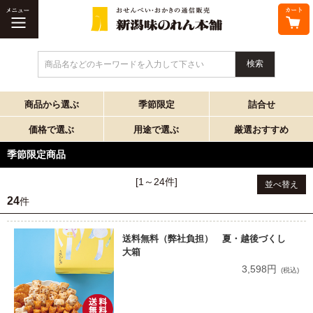
商品名などのキーワードを入力して下さい
商品から選ぶ
季節限定
詰合せ
価格で選ぶ
用途で選ぶ
厳選おすすめ
季節限定商品
[1～24件]
並べ替え
24
件
送料無料（弊社負担） 夏・越後づくし
大箱
3,598円
(税込)