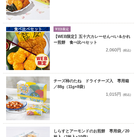
【WEB限定】五十六カレーせんべい＆かれ
ー煎餅 食べ比べセット
2,060円
(税込)
チーズ柿のたね ドライチーズ入 専用箱
／88g（11g×8袋）
1,015円
(税込)
しらすとアーモンドのお煎餅 専用袋／20
枚入（2枚入×10袋）