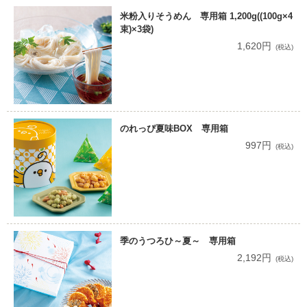
米粉入りそうめん 専用箱 1,200g((100g×4
束)×3袋)
1,620円
(税込)
のれっぴ夏味BOX 専用箱
997円
(税込)
季のうつろひ～夏～ 専用箱
2,192円
(税込)