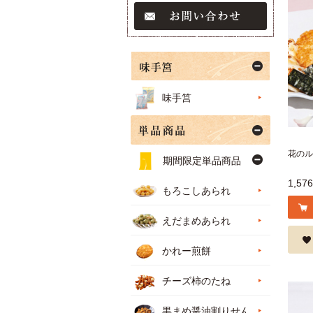
味手筥
花のル
期間限定単品商品
1,57
もろこしあられ
えだまめあられ
かれー煎餅
チーズ柿のたね
黒まめ醤油割りせん