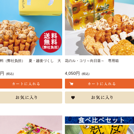
料（弊社負担） 夏・越後づくし 大
花のル・コリ～向日葵～ 専用箱
8円
4,050円
(税込)
(税込)