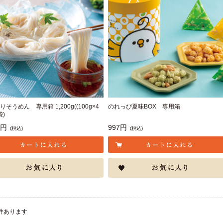
そうめん 専用箱 1,200g((100g×4
のれっぴ夏味BOX 専用箱
袋)
0円
997円
(税込)
(税込)
件あります