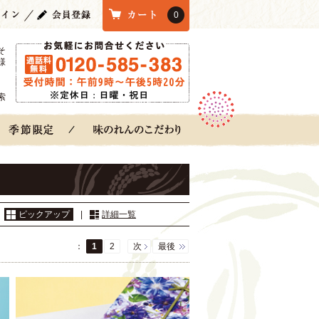
0
そ
様
索
：
ピックアップ
|
詳細一覧
：
1
2
次
最後