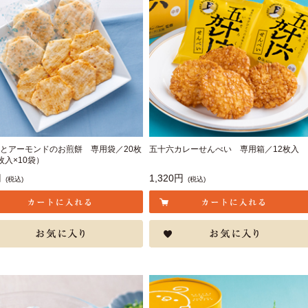
とアーモンドのお煎餅 専用袋／20枚
五十六カレーせんべい 専用箱／12枚入
枚入×10袋）
円
1,320円
(税込)
(税込)