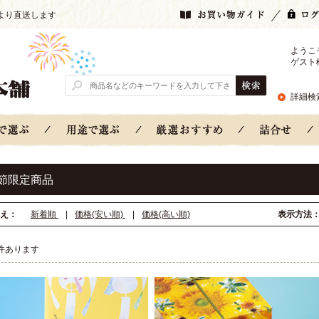
より直送します
ようこ
ゲスト
詳細検
節限定商品
え：
新着順
|
価格(安い順)
|
価格(高い順)
表示方法
件あります