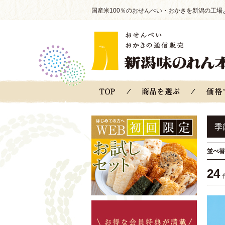
国産米100％のおせんべい・おかきを新潟の工場
季
並べ替
24