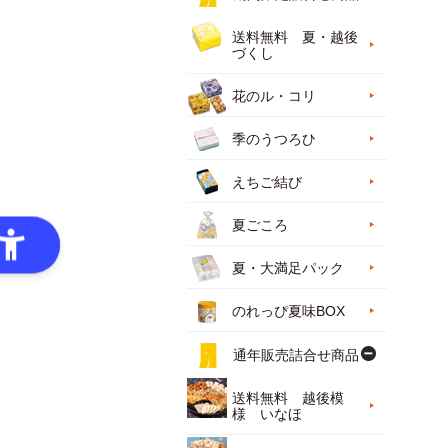
送料無料 夏・越後
づくし
花のル・コリ
季のうつろひ
えちご結び
夏ごころ
夏・大満足パック
のれっぴ夏味BOX
通年販売詰合せ商品
送料無料 越後模
様 いなほ