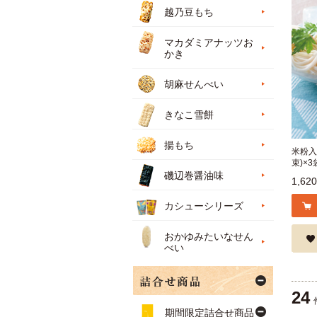
越乃豆もち
マカダミアナッツお
かき
胡麻せんべい
きなこ雪餅
揚もち
米粉入り
束)×3
磯辺巻醤油味
1,62
カシューシリーズ
おかゆみたいなせん
べい
24
期間限定詰合せ商品