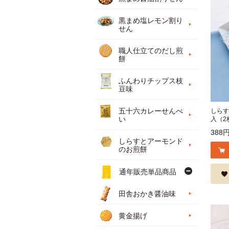
黒まめ塩レモン割り
せん
職人仕立てのだし煎
餅
ふんわりチップス枝
豆味
五十六カレーせんべ
しらす
い
入（2
388
しらすとアーモンド
のお煎餅
通年販売単品商品
田舎おかき醤油味
黄金揚げ