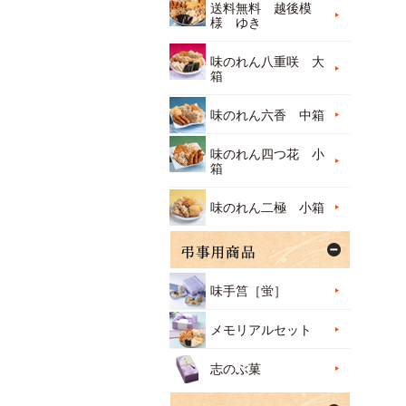
送料無料 越後模
様 ゆき
味のれん八重咲 大
箱
味のれん六香 中箱
味のれん四つ花 小
箱
味のれん二極 小箱
味手筥［蛍］
メモリアルセット
志のぶ菓