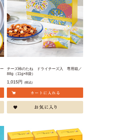
れー
チーズ柿のたね ドライチーズ入 専用箱／
88g（11g×8袋）
1,015円
(税込)