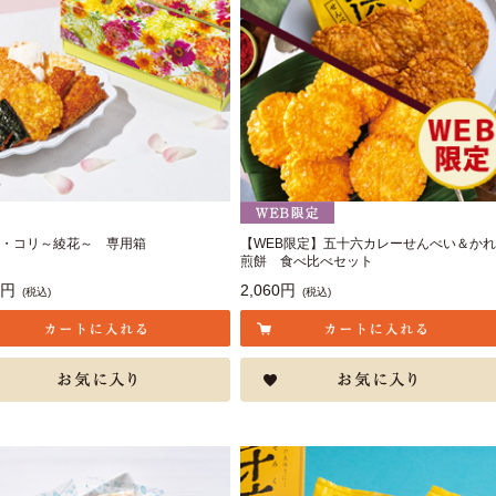
・コリ～綾花～ 専用箱
【WEB限定】五十六カレーせんべい＆か
煎餅 食べ比べセット
6円
2,060円
(税込)
(税込)