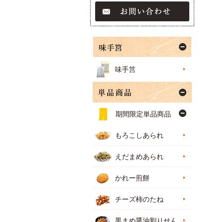
味手筥
期間限定単品商品
もろこしあられ
えだまめあられ
かれー煎餅
チーズ柿のたね
黒まめ醤油割りせん