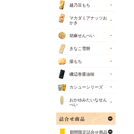
越乃豆もち
マカダミアナッツお
かき
胡麻せんべい
きなこ雪餅
揚もち
磯辺巻醤油味
カシューシリーズ
おかゆみたいなせん
べい
期間限定詰合せ商品