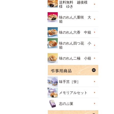
送料無料 越後模
様 ゆき
味のれん八重咲 大
箱
味のれん六香 中箱
味のれん四つ花 小
箱
味のれん二極 小箱
味手筥［蛍］
メモリアルセット
志のぶ菓