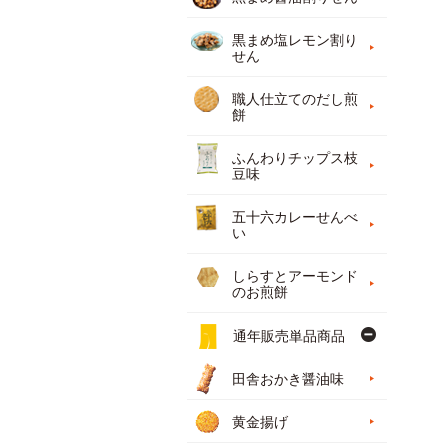
黒まめ塩レモン割り
せん
職人仕立てのだし煎
餅
ふんわりチップス枝
豆味
五十六カレーせんべ
い
しらすとアーモンド
のお煎餅
通年販売単品商品
田舎おかき醤油味
黄金揚げ