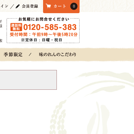
0
そ
様
索