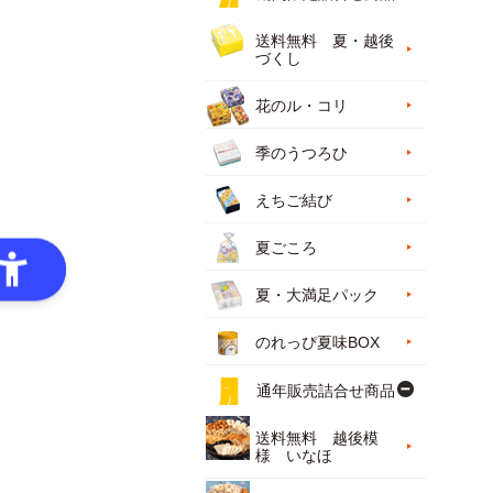
送料無料 夏・越後
づくし
花のル・コリ
季のうつろひ
えちご結び
夏ごころ
夏・大満足パック
のれっぴ夏味BOX
通年販売詰合せ商品
送料無料 越後模
様 いなほ